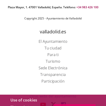
Plaza Mayor, 1. 47001 Valladolid, España. Teléfono:
+34 983 426 100
Copyright 2025 - Ayuntamiento de Valladolid
valladolid.es
El Ayuntamiento
Tu ciudad
Para ti
This
Turismo
link
Link
Sede Electrónica
will
to
Transparencia
open
external
Participación
in
application.
a
Otras webs del ayuntamiento
Use of cookies
pop-
aderSocial
LINK
LINK
LINK