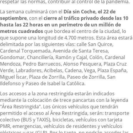
respetar las normas, contribuir al control de la pandemia.
La semana culminará con el
Día sin Coche, el 22 de
septiembre
, con el
cierre al tráfico privado desde las 10
hasta las 22 horas en un perímetro de un millón de
metros cuadrados
que bordea el centro de la ciudad, lo
que supone una longitud de 4.700 metros. Esta área estará
delimitada por las siguientes vías: calle San Quirce,
Cardenal Torquemada, Avenida de Santa Teresa,
Gondomar, Chancillería, Ramón y Cajal, Colón, Cardenal
Mendoza, Pedro Barruecos, Alonso Pesquera, Plaza Cruz
Verde, Labradores, Acibelas, Cadena, Vega, Plaza España,
Miguel Íscar, Plaza de Zorrilla, Paseo de Zorrilla, San
Ildefonso y Paseo de Isabel la Católica.
Los accesos a la zona restringida estarán indicados
mediante la colocación de trece pancartas con la leyenda
"Área Restringida". Los únicos vehículos que tendrán
permitido el acceso al Área Restringida, serán: transporte
colectivo (BUS y TAXIS), bicicletas, vehículos con tarjeta
PMR, emergencias, vehículos de residentes y vehículos
eléctricos y gas (GLP). Por lo tanto, no podrán acceder las