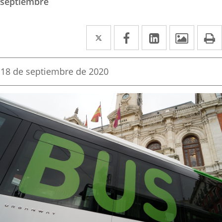
septiembre
Twitter
Enlace
Facebook
Enlace
Linkedin
Enlace
Image
P
a
a
a
una
una
una
Fecha
18 de septiembre de 2020
de
aplicación
aplicación
aplicación
la
noticia
externa.
externa.
externa.