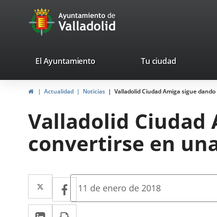
Portal
Jump to content
avaTop
Web
del
Ayuntamiento
valladolid.es
El Ayuntamiento
Tu ciudad
de
Home
Actualidad
Noticias
Valladolid Ciudad Amiga sigue dando
Valladolid
Valladolid Ciudad
convertirse en un
Twitter
Enlace
Facebook
Enlace
Fecha
11 de enero de 2018
de
a
a
la
Linkedin
Enlace
Print
una
noticia