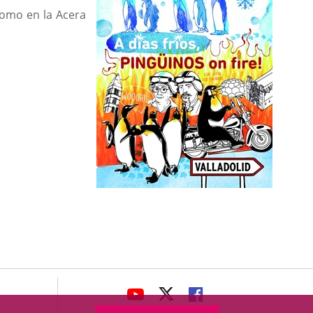
 como en la Acera
avaHeaderSocial
LINK
LINK
LINK
TO
TO
TO