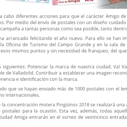
 a cabo diferentes acciones para que el carácter Amigo d
dos. Por medio del envío de postales con un diseño cuidado
 la campaña a tantas personas como sea posible, tanto dentr
ha arrancado felicitando el año nuevo. Para ello se han 
 la Oficina de Turismo del Campo Grande y en la sala de 
esos mismos puntos y sin necesidad de franqueo, del que 
os siguientes: Potenciar la marca de nuestra ciudad, Va! 
e de Valladolid. Contribuir a establecer una imagen reconoci
nencia e identificación con la marca.
iendo que se hayan enviado más de 1000 postales con el l
mo internacionales.
e la concentración motera Pingüinos 2018 se realizará una 
postales para la ocasión. Esta vez, además, todas aquel
iudad Amiga entrarán en el sorteo de veinticinco entrada