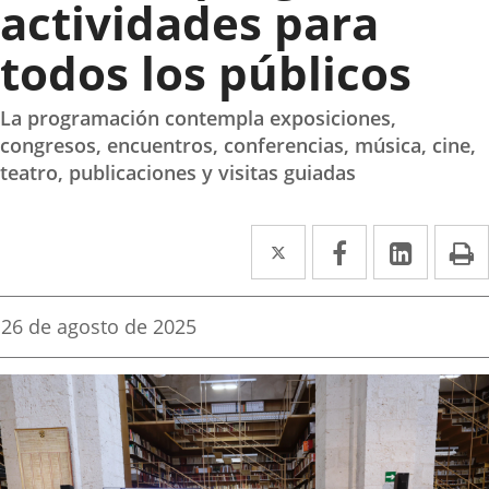
actividades para
todos los públicos
La programación contempla exposiciones,
congresos, encuentros, conferencias, música, cine,
teatro, publicaciones y visitas guiadas
Twitter
Enlace
Facebook
Enlace
Linked
Enlace
P
a
a
a
una
una
una
Fecha
26 de agosto de 2025
de
aplicación
aplicación
aplica
la
noticia
externa.
externa.
extern