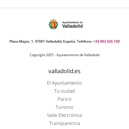
Plaza Mayor, 1. 47001 Valladolid, España. Teléfono:
+34 983 426 100
Copyright 2025 - Ayuntamiento de Valladolid
valladolid.es
El Ayuntamiento
Tu ciudad
Para ti
This
Turismo
link
Link
Sede Electrónica
will
to
Transparencia