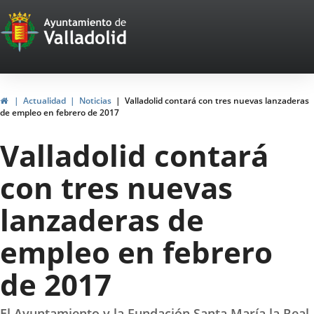
Portal
Jump to content
Web
del
Ayuntamiento
Home
Actualidad
Noticias
Valladolid contará con tres nuevas lanzaderas
de empleo en febrero de 2017
de
Valladolid contará
Valladolid
con tres nuevas
lanzaderas de
empleo en febrero
de 2017
El Ayuntamiento y la Fundación Santa María la Real