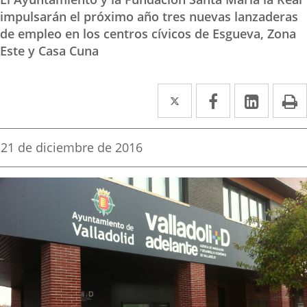
impulsarán el próximo año tres nuevas lanzaderas
de empleo en los centros cívicos de Esgueva, Zona
Este y Casa Cuna
Twitter
Enlace
Facebook
Enlace
Linked
Enlace
P
a
a
a
una
una
una
Fecha
21 de diciembre de 2016
de
aplicación
aplicación
aplica
la
noticia
externa.
externa.
extern