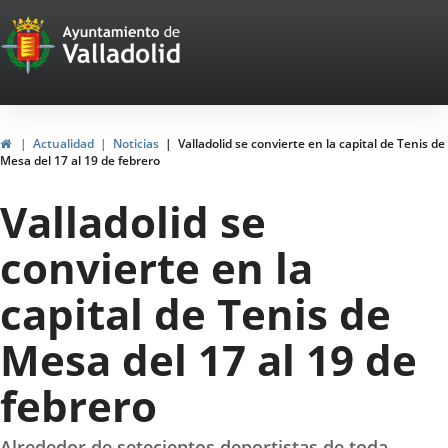
Portal
Jump to content
Web
del
Ayuntamiento
Home
Actualidad
Noticias
Valladolid se convierte en la capital de Tenis de
Mesa del 17 al 19 de febrero
de
Valladolid se
Valladolid
convierte en la
capital de Tenis de
Mesa del 17 al 19 de
febrero
Alrededor de setecientos deportistas de toda