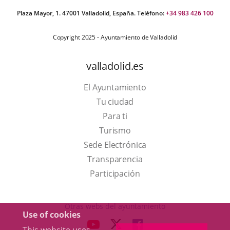
Plaza Mayor, 1. 47001 Valladolid, España. Teléfono:
+34 983 426 100
Copyright 2025 - Ayuntamiento de Valladolid
valladolid.es
El Ayuntamiento
Tu ciudad
Para ti
This
Turismo
link
Link
Sede Electrónica
will
to
Transparencia
open
external
Participación
in
application.
a
Otras webs del ayuntamiento
Use of cookies
pop-
aderSocial
LINK
LINK
LINK