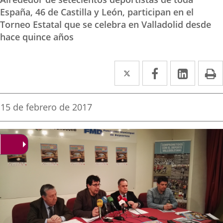
España, 46 de Castilla y León, participan en el
Torneo Estatal que se celebra en Valladolid desde
hace quince años
Twitter
Enlace
Facebook
Enlace
Linked
Enlace
P
a
a
a
una
una
una
Fecha
15 de febrero de 2017
de
aplicación
aplicación
aplica
la
noticia
externa.
externa.
extern