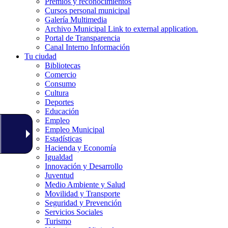
Premios y reconocimientos
Cursos personal municipal
Galería Multimedia
Archivo Municipal
Link to external application.
Portal de Transparencia
Canal Interno Información
Tu ciudad
Bibliotecas
Comercio
Consumo
Cultura
Deportes
Educación
Empleo
Empleo Municipal
Estadísticas
Hacienda y Economía
Igualdad
Innovación y Desarrollo
Juventud
Medio Ambiente y Salud
Movilidad y Transporte
Seguridad y Prevención
Servicios Sociales
Turismo