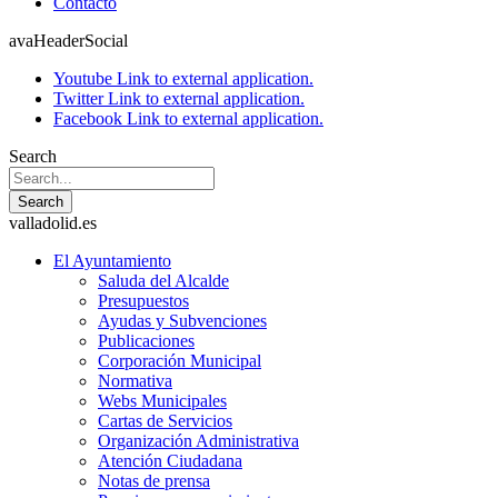
Contacto
avaHeaderSocial
Youtube
Link to external application.
Twitter
Link to external application.
Facebook
Link to external application.
Search
Search
valladolid.es
El Ayuntamiento
Saluda del Alcalde
Presupuestos
Ayudas y Subvenciones
Publicaciones
Corporación Municipal
Normativa
Webs Municipales
Cartas de Servicios
Organización Administrativa
Atención Ciudadana
Notas de prensa