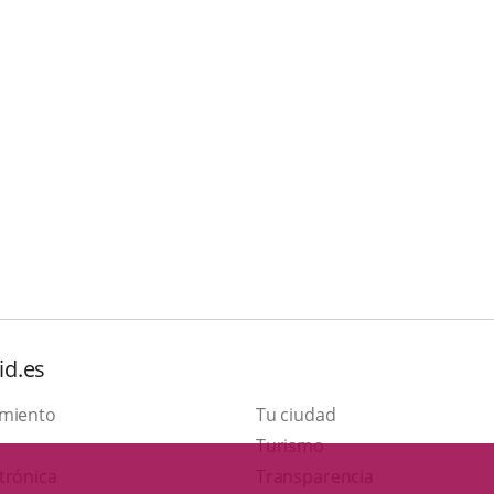
id.es
amiento
Tu ciudad
This
Turismo
Link
link
trónica
Transparencia