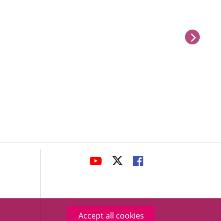
next
avaHeaderSocial
LINK
LINK
LINK
TO
TO
TO
EXTERNAL
EXTERNAL
EXTERNAL
APPLICATION.
APPLICATION.
APPLICATION.
Accept all cookies