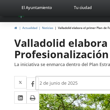
Portal
Jump to content
valladolid.es
El Ayuntamiento
Tu ciudad
avaTop
Web
del
Home
Actualidad
Noticias
Valladolid elabora el primer Plan de 
Ayuntamiento
Valladolid elabora
de
Profesionalización 
Valladolid
La iniciativa se enmarca dentro del Plan Estr
Twitter
Enlace
Facebook
Enlace
Fecha
2 de junio de 2025
de
a
a
la
Linkedin
Enlace
Print
una
noticia
una
a
aplicación
aplicación