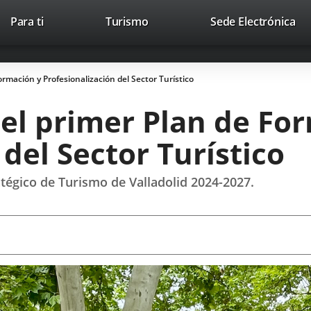
This
Li
Para ti
Turismo
Sede Electrónica
Accesibilidad
Trabaja con nosotros
Contac
link
to
will
ext
open
app
Formación y Profesionalización del Sector Turístico
in
a
 el primer Plan de Fo
pop-
up
del Sector Turístico
window.
atégico de Turismo de Valladolid 2024-2027.