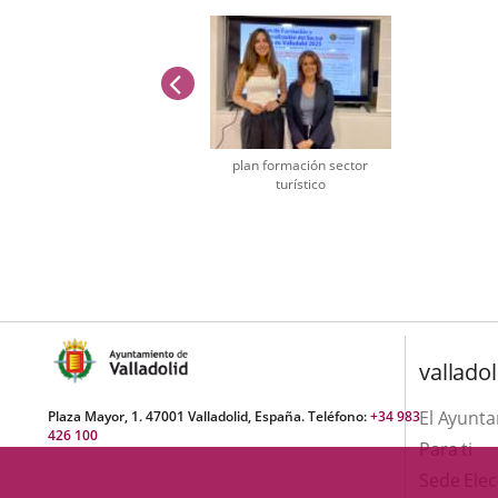
previus
plan formación sector
turístico
Number
of
sliders:
1
valladol
El Ayunt
Plaza Mayor, 1. 47001 Valladolid, España. Teléfono:
+34 983
426 100
Para ti
Sede Elec