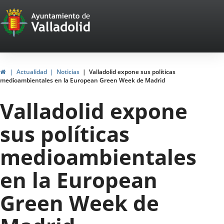
Portal
Jump to content
Web
del
Ayuntamiento
Home
Actualidad
Noticias
Valladolid expone sus políticas
medioambientales en la European Green Week de Madrid
de
Valladolid expone
Valladolid
sus políticas
medioambientales
en la European
Green Week de