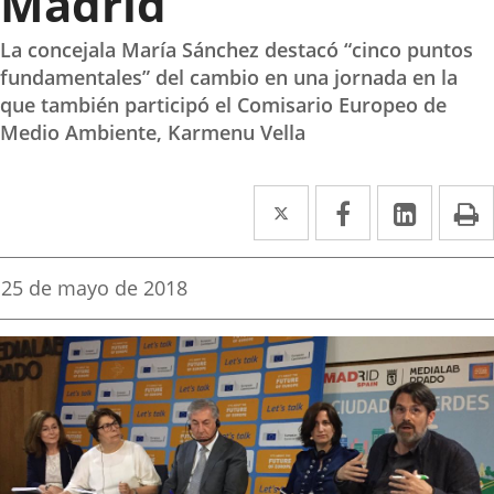
Madrid
La concejala María Sánchez destacó “cinco puntos
fundamentales” del cambio en una jornada en la
que también participó el Comisario Europeo de
Medio Ambiente, Karmenu Vella
Twitter
Enlace
Facebook
Enlace
Linked
Enlace
P
a
a
a
una
una
una
Fecha
25 de mayo de 2018
de
aplicación
aplicación
aplica
la
noticia
externa.
externa.
extern