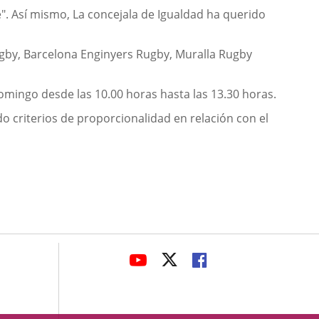
". Así mismo, La concejala de Igualdad ha querido
 Rugby, Barcelona Enginyers Rugby, Muralla Rugby
 domingo desde las 10.00 horas hasta las 13.30 horas.
do criterios de proporcionalidad en relación con el
avaHeaderSocial
LINK
LINK
LINK
TO
TO
TO
EXTERNAL
EXTERNAL
EXTERNAL
APPLICATION.
APPLICATION.
APPLICATION.