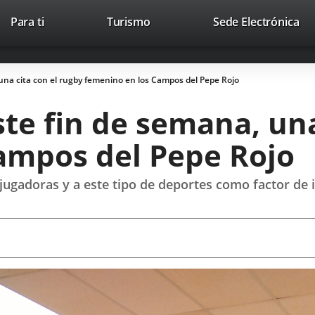
This
Li
Para ti
Turismo
Sede Electrónica
Accesibilidad
Trabaja con nosotros
Contac
link
to
will
ext
open
app
, una cita con el rugby femenino en los Campos del Pepe Rojo
in
a
ste fin de semana, un
pop-
up
ampos del Pepe Rojo
window.
jugadoras y a este tipo de deportes como factor de 