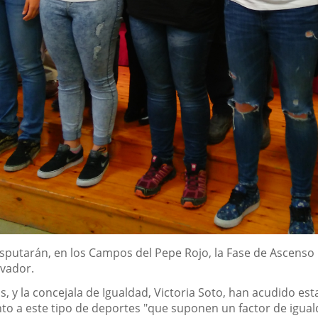
 disputarán, en los Campos del Pepe Rojo, la Fase de Ascenso
lvador.
os, y la concejala de Igualdad, Victoria Soto, han acudido 
to a este tipo de deportes "que suponen un factor de igua