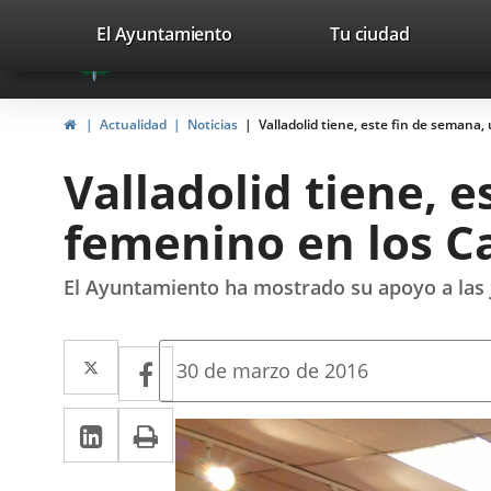
Portal
Jump to content
valladolid.es
El Ayuntamiento
Tu ciudad
avaTop
Web
del
Home
Actualidad
Noticias
Valladolid tiene, este fin de semana
Ayuntamiento
Valladolid tiene, e
de
femenino en los C
Valladolid
El Ayuntamiento ha mostrado su apoyo a las 
Twitter
Enlace
Facebook
Enlace
Fecha
30 de marzo de 2016
de
a
a
la
Linkedin
Enlace
Print
una
noticia
una
a
aplicación
aplicación