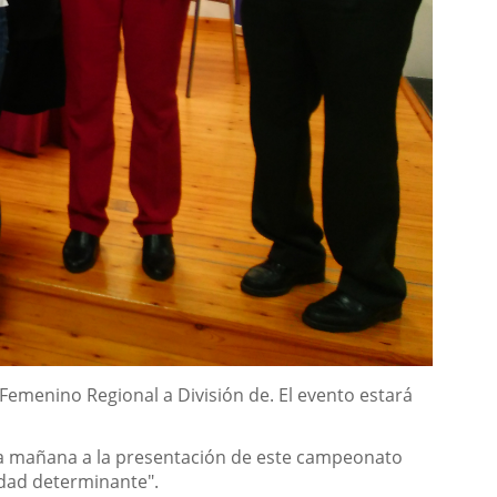
 Femenino Regional a División de. El evento estará
esta mañana a la presentación de este campeonato
ldad determinante".