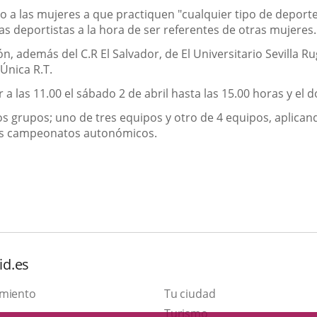
o a las mujeres a que practiquen "cualquier tipo de deporte
as deportistas a la hora de ser referentes de otras mujeres.
ón, además del C.R El Salvador, de El Universitario Sevilla
 Única R.T.
r a las 11.00 el sábado 2 de abril hasta las 15.00 horas y el
os grupos; uno de tres equipos y otro de 4 equipos, aplican
tos campeonatos autonómicos.
id.es
amiento
Tu ciudad
This
Turismo