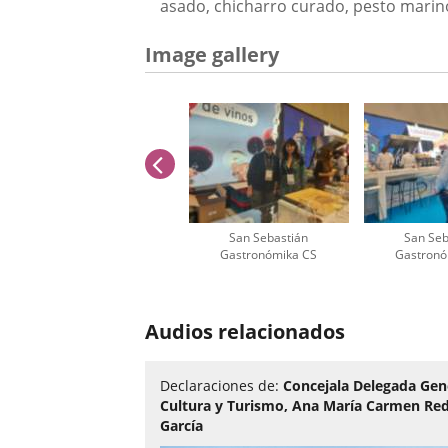
asado, chicharro curado, pesto marino
Image gallery
previus
San Sebastián
San Seb
Gastronómika CS
Gastronó
Number
of
Audios relacionados
sliders:
3
Declaraciones de:
Concejala Delegada Gen
Cultura y Turismo, Ana María Carmen R
García