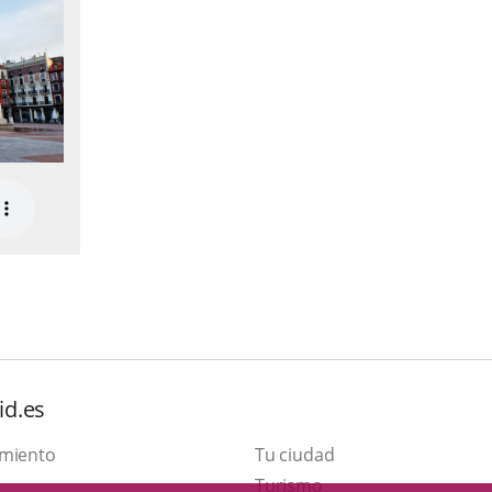
id.es
amiento
Tu ciudad
This
Turismo