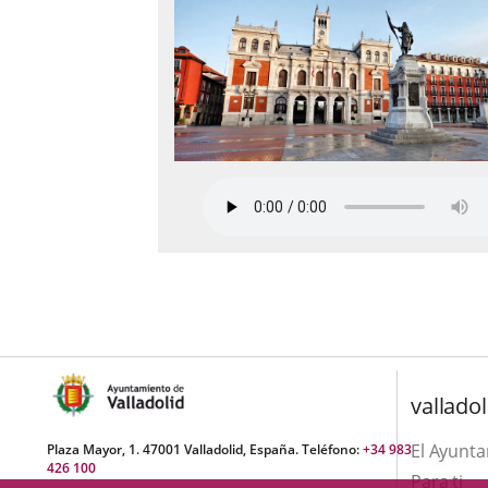
valladol
El Ayunt
Plaza Mayor, 1. 47001 Valladolid, España. Teléfono:
+34 983
426 100
Para ti