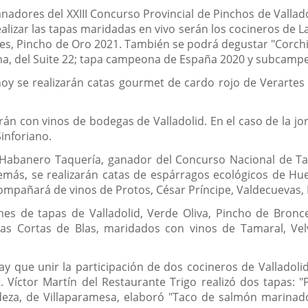
anadores del XXIII Concurso Provincial de Pinchos de Vallad
alizar las tapas maridadas en vivo serán los cocineros de L
es, Pincho de Oro 2021. También se podrá degustar "Corchifr
iracha, del Suite 22; tapa campeona de España 2020 y subca
hoy se realizarán catas gourmet de cardo rojo de Verartes
án con vinos de bodegas de Valladolid. En el caso de la 
Sinforiano.
Habanero Taquería, ganador del Concurso Nacional de Tap
emás, se realizarán catas de espárragos ecológicos de Hue
ompañará de vinos de Protos, César Príncipe, Valdecuevas, 
nes de tapas de Valladolid, Verde Oliva, Pincho de Bronc
s Cortas de Blas, maridados con vinos de Tamaral, Velv
hay que unir la participación de dos cocineros de Valladoli
 Víctor Martín del Restaurante Trigo realizó dos tapas: 
eza, de Villaparamesa, elaboró "Taco de salmón marinado,