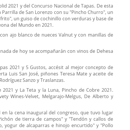
olid 2021 y del Concurso Nacional de Tapas. De esta
a Parrilla de San Lorenzo con su "Pincho Churro", un
ito", un guiso de cochinillo con verduras y base de
mpeona del Mundo en 2021.
 con ajo blanco de nueces Valnut y con manillas de
jornada de hoy se acompañarán con vinos de Dehesa
as 2021 y 5 Gustos, accésit al mejor concepto de
rta Luis San José, piñones Teresa Mate y aceite de
Rodríguez Sanzo y Traslanzas.
e 2021 y La Teta y la Luna, Pincho de Cobre 2021.
ety Wines-Velvet, Melgarajo-Melgus, De Alberto y
d en la cena inaugural del congreso, que tuvo lugar
"Pichón de tierra de campos" y "Tendón y callos de
 yogur de alcaparras e hinojo encurtido" y "Pollo