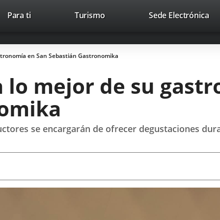
This
Li
Para ti
Turismo
Sede Electrónica
Accesibilidad
Trabaja con nosotros
Contac
link
to
will
ext
open
app
astronomía en San Sebastián Gastronomika
in
a
a lo mejor de su gast
pop-
up
nomika
window.
ctores se encargarán de ofrecer degustaciones duran