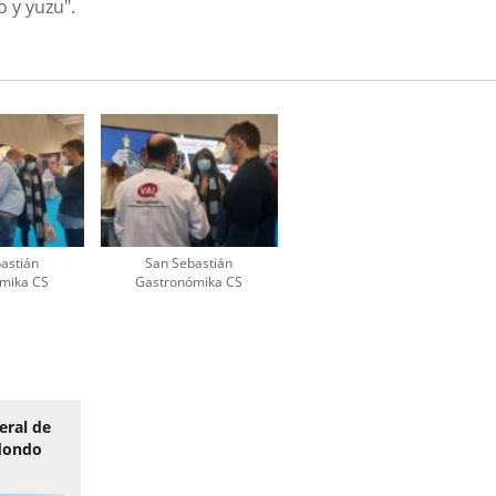
 y yuzu".
astián
San Sebastián
mika CS
Gastronómika CS
eral de
edondo