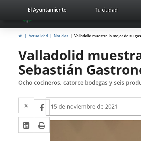
Portal
Jump to content
valladolid.es
El Ayuntamiento
Tu ciudad
avaTop
Web
del
Home
Actualidad
Noticias
Valladolid muestra lo mejor de su g
Ayuntamiento
Valladolid muestr
de
Sebastián Gastro
Valladolid
Ocho cocineros, catorce bodegas y seis produ
Twitter
Enlace
Facebook
Enlace
Fecha
15 de noviembre de 2021
de
a
a
la
Linkedin
Enlace
Print
una
noticia
una
a
aplicación
aplicación