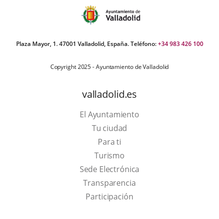
Plaza Mayor, 1. 47001 Valladolid, España. Teléfono:
+34 983 426 100
Copyright 2025 - Ayuntamiento de Valladolid
valladolid.es
El Ayuntamiento
Tu ciudad
Para ti
This
Turismo
link
Link
Sede Electrónica
will
to
Transparencia
open
external
Participación
in
application.