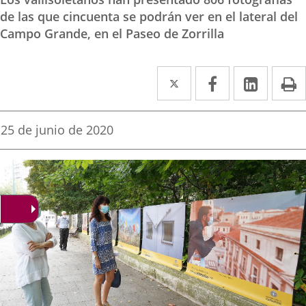
de las que cincuenta se podrán ver en el lateral del
Campo Grande, en el Paseo de Zorrilla
Twitter
Enlace
Facebook
Enlace
Linked
Enlace
P
a
a
a
una
una
una
Fecha
25 de junio de 2020
de
aplicación
aplicación
aplica
la
noticia
externa.
externa.
extern