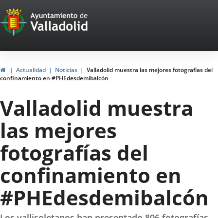
Portal
Jump to content
Web
del
Ayuntamiento
Home
Actualidad
Noticias
Valladolid muestra las mejores fotografías del
confinamiento en #PHEdesdemibalcón
de
Valladolid muestra
Valladolid
las mejores
fotografías del
confinamiento en
#PHEdesdemibalcón
Los vallisoletanos han presentado 806 fotografías