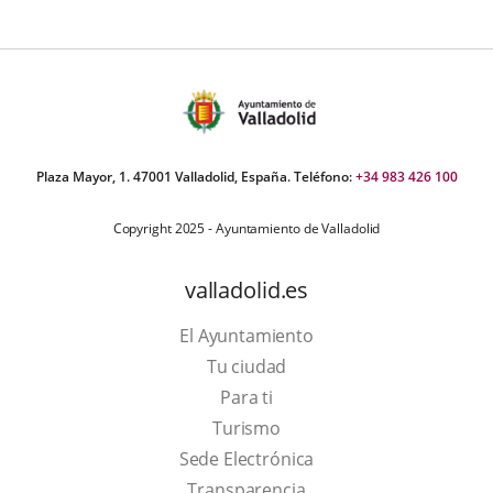
Plaza Mayor, 1. 47001 Valladolid, España. Teléfono:
+34 983 426 100
Copyright 2025 - Ayuntamiento de Valladolid
valladolid.es
El Ayuntamiento
Tu ciudad
Para ti
This
Turismo
link
Link
Sede Electrónica
will
to
Transparencia