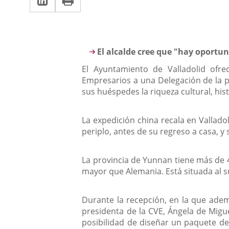
una
a
aplicación
aplicación
una
externa.
externa.
aplicación
Descripción
El alcalde cree que "hay oportu
externa.
El Ayuntamiento de Valladolid ofre
Empresarios a una Delegación de la p
sus huéspedes la riqueza cultural, hist
La expedición china recala en Valladol
periplo, antes de su regreso a casa, y
La provincia de Yunnan tiene más de 4
mayor que Alemania. Está situada al su
Durante la recepción, en la que ademá
presidenta de la CVE, Ángela de Migue
posibilidad de diseñar un paquete de