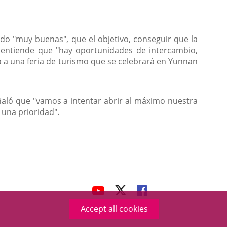
ido "muy buenas", que el objetivo, conseguir que la
 entiende que "hay oportunidades de intercambio,
ia a una feria de turismo que se celebrará en Yunnan
ñaló que "vamos a intentar abrir al máximo nuestra
 una prioridad".
avaHeaderSocial
LINK
LINK
LINK
TO
TO
TO
Accept all cookies
EXTERNAL
EXTERNAL
EXTERNAL