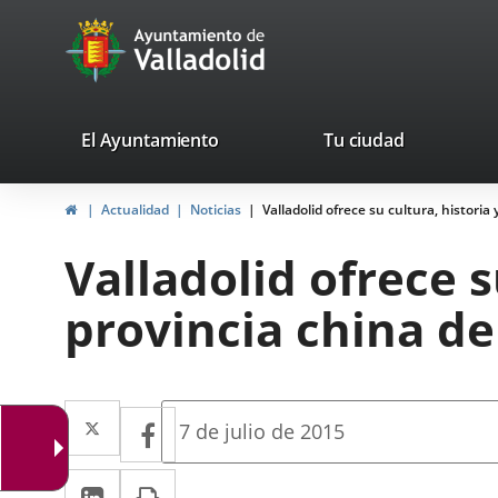
Portal
Jump to content
avaTop
Web
del
Ayuntamiento
valladolid.es
El Ayuntamiento
Tu ciudad
de
Home
Actualidad
Noticias
Valladolid ofrece su cultura, histori
Valladolid
Valladolid ofrece s
provincia china d
Twitter
Enlace
Facebook
Enlace
Fecha
7 de julio de 2015
de
a
a
la
Linkedin
Enlace
Print
una
noticia