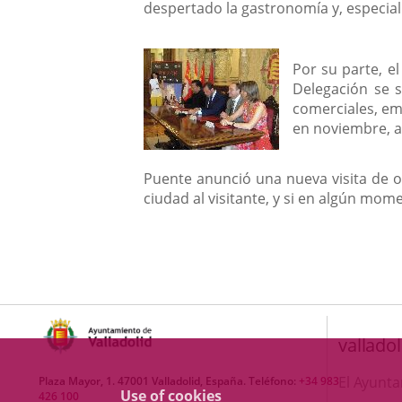
despertado la gastronomía y, especialm
Por su parte, e
Delegación se 
comerciales, em
en noviembre, a 
Puente anunció una nueva visita de o
ciudad al visitante, y si en algún mo
valladol
El Ayunt
Plaza Mayor, 1. 47001 Valladolid, España. Teléfono:
+34 983
Use of cookies
426 100