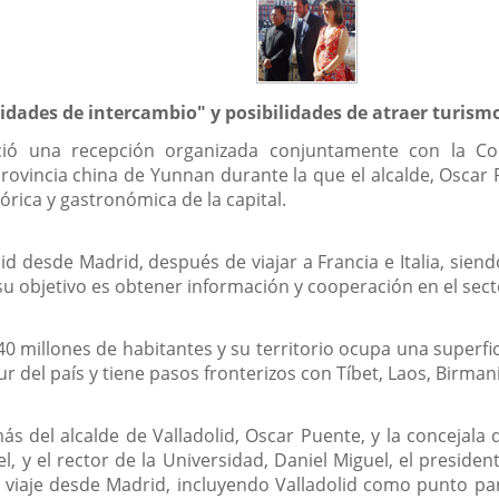
nidades de intercambio" y posibilidades de atraer turism
ció una recepción organizada conjuntamente con la Con
rovincia china de Yunnan durante la que el alcalde, Oscar 
órica y gastronómica de la capital.
id desde Madrid, después de viajar a Francia e Italia, sien
 su objetivo es obtener información y cooperación en el secto
0 millones de habitantes y su territorio ocupa una superf
r del país y tiene pasos fronterizos con Tíbet, Laos, Birman
s del alcalde de Valladolid, Oscar Puente, y la concejala
l, y el rector de la Universidad, Daniel Miguel, el preside
 viaje desde Madrid, incluyendo Valladolid como punto para