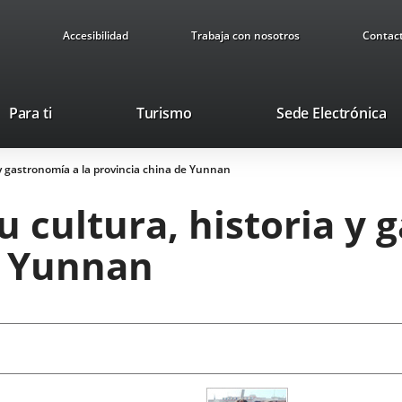
Accesibilidad
Trabaja con nosotros
Contac
This
Li
Para ti
Turismo
Sede Electrónica
link
to
will
ex
a y gastronomía a la provincia china de Yunnan
open
ap
in
u cultura, historia y 
a
pop-
e Yunnan
up
window.