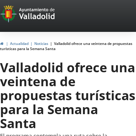
Portal
Jump to content
Web
del
Ayuntamiento
Home
Actualidad
Noticias
Valladolid ofrece una veintena de propuestas
turísticas para la Semana Santa
de
Valladolid ofrece una
Valladolid
veintena de
propuestas turísticas
para la Semana
Santa
El programa contempla una ruta sobre la