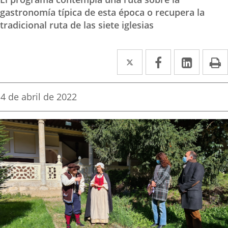
gastronomía típica de esta época o recupera la
tradicional ruta de las siete iglesias
Twitter
Enlace
Facebook
Enlace
Linked
Enlace
P
a
a
a
una
una
una
Fecha
4 de abril de 2022
de
aplicación
aplicación
aplica
la
noticia
externa.
externa.
extern