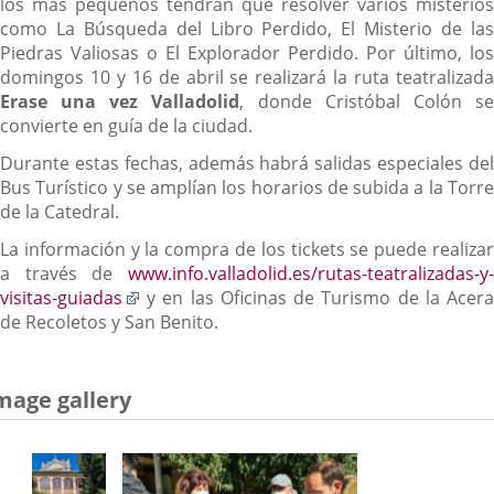
los más pequeños tendrán que resolver varios misterios
como La Búsqueda del Libro Perdido, El Misterio de las
Piedras Valiosas o El Explorador Perdido. Por último, los
domingos 10 y 16 de abril se realizará la ruta teatralizada
Erase una vez Valladolid
, donde Cristóbal Colón s
convierte en guía de la ciudad.
Durante estas fechas, además habrá salidas especiales del
Bus Turístico y se amplían los horarios de subida a la Torre
de la Catedral.
La información y la compra de los tickets se puede realizar
a través de
www.info.valladolid.es/rutas-teatralizadas-y-
Enlace
visitas-guiadas
y en las Oficinas de Turismo de la Acera
a
de Recoletos y San Benito.
una
aplicación
externa.
mage gallery