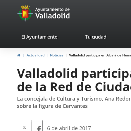
Portal
Jump to content
avaTop
Web
del
Ayuntamiento
valladolid.es
El Ayuntamiento
Tu ciudad
de
Home
Actualidad
Noticias
Valladolid participa en Alcalá de He
Valladolid
Valladolid partici
de la Red de Ciud
La concejala de Cultura y Turismo, Ana Redon
sobre la figura de Cervantes
Twitter
Enlace
Facebook
Enlace
Fecha
6 de abril de 2017