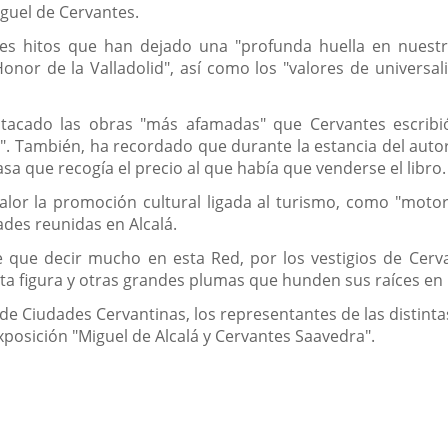
guel de Cervantes.
es hitos que han dejado una "profunda huella en nuestr
or de la Valladolid", así como los "valores de universal
acado las obras "más afamadas" que Cervantes escribió e
os". También, ha recordado que durante la estancia del autor
sa que recogía el precio al que había que venderse el libro.
 valor la promoción cultural ligada al turismo, como "mo
ades reunidas en Alcalá.
e que decir mucho en esta Red, por los vestigios de Cer
sta figura y otras grandes plumas que hunden sus raíces en 
 de Ciudades Cervantinas, los representantes de las distinta
exposición "Miguel de Alcalá y Cervantes Saavedra".