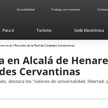
Accesibilidad
Trabaja con nosotros
Contac
This
Li
Para ti
Turismo
Sede Electrónica
link
to
will
ex
nares en la I Reunión de la Red de Ciudades Cervantinas
open
ap
in
pa en Alcalá de Henare
a
pop-
ades Cervantinas
up
window.
do, destaca los “valores de universalidad, libertad,