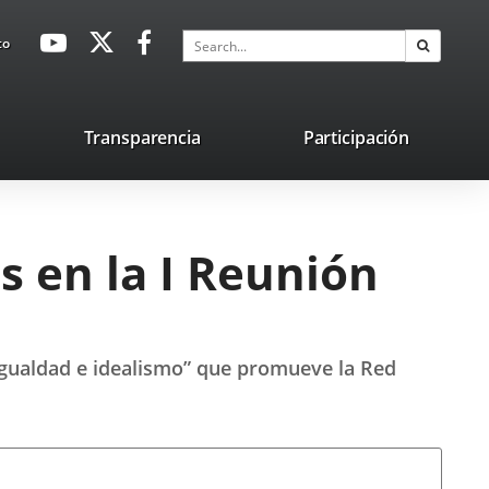
avaHeaderSocial
Link
Link
Link
Search
to
Search
to
to
to
external
external
external
application.
application.
application.
nk
Transparencia
Participación
ternal
plication.
s en la I Reunión
 igualdad e idealismo” que promueve la Red