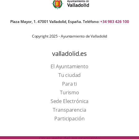
Plaza Mayor, 1. 47001 Valladolid, España. Teléfono:
+34 983 426 100
Copyright 2025 - Ayuntamiento de Valladolid
valladolid.es
El Ayuntamiento
Tu ciudad
Para ti
This
Turismo
link
Link
Sede Electrónica
will
to
Transparencia
open
external
Participación
in
application.
a
Otras webs del ayuntamiento