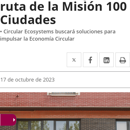
ruta de la Misión 100
Ciudades
• Circular Ecosystems buscará soluciones para
impulsar la Economía Circular
Twitter
Enlace
Facebook
Enlace
Linked
Enlace
P
a
a
a
una
una
una
Fecha
17 de octubre de 2023
de
aplicación
aplicación
aplica
la
noticia
externa.
externa.
extern