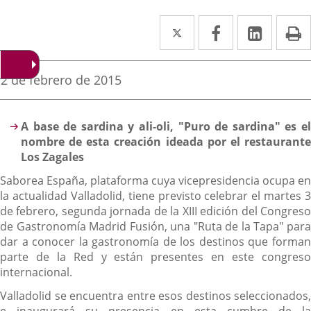
Twitter
Enlace
Facebook
Enlace
Linked
Enlace
P
a
a
a
una
una
una
Fecha
2 de febrero de 2015
de
aplicación
aplicación
aplica
la
noticia
externa.
externa.
extern
Descripción
A base de sardina y ali-oli, "Puro de sardina" es el
nombre de esta creación ideada por el restaurante
Los Zagales
Saborea España, plataforma cuya vicepresidencia ocupa en
la actualidad Valladolid, tiene previsto celebrar el martes 3
de febrero, segunda jornada de la XIII edición del Congreso
de Gastronomía Madrid Fusión, una "Ruta de la Tapa" para
dar a conocer la gastronomía de los destinos que forman
parte de la Red y están presentes en este congreso
internacional.
Valladolid se encuentra entre esos destinos seleccionados,