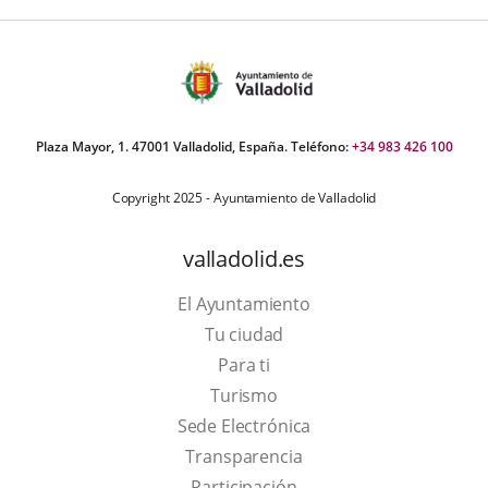
Plaza Mayor, 1. 47001 Valladolid, España. Teléfono:
+34 983 426 100
Copyright 2025 - Ayuntamiento de Valladolid
valladolid.es
El Ayuntamiento
Tu ciudad
Para ti
This
Turismo
link
Link
Sede Electrónica
will
to
Transparencia
open
external
Participación