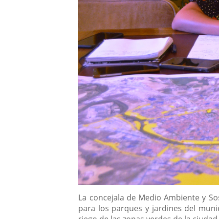
Descripción
La concejala de Medio Ambiente y Sos
para los parques y jardines del muni
riego de las zonas verdes de la ciudad