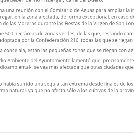
a una reunión con el Comisario de Aguas para ampliar la in
egar, en la zona afectada, de forma excepcional, en caso d
ya de las Moreras durante las Fiestas de la Virgen de San Lo
iene 500 hectáreas de zonas verdes, de las que, restando ca
adoptada por la Confederación 216, todas las que se riegan
 concejala, están las pequeñas zonas que se riegan con agua
dio Ambiente del Ayuntamiento lamentó que, precisamente V
dioambiental-, se vea más afectada que otras ciudades que
o había sufrido una sequía tan extrema desde finales de los 
rma natural, ya que no afecta sólo a los cultivos de la provi