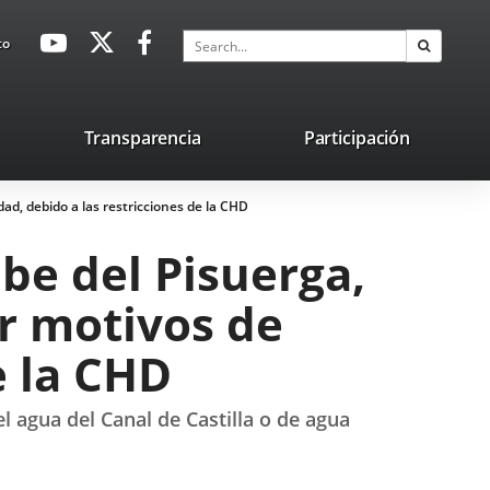
avaHeaderSocial
Link
Link
Link
Search
to
Search
to
to
to
external
external
external
application.
application.
application.
nk
Transparencia
Participación
ternal
dad, debido a las restricciones de la CHD
plication.
be del Pisuerga,
or motivos de
e la CHD
l agua del Canal de Castilla o de agua