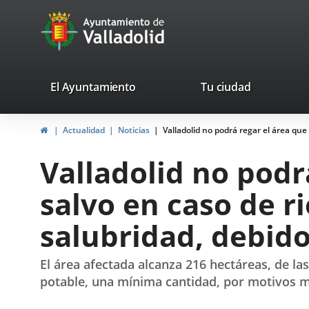
Portal
Jump to content
avaTop
Web
del
Ayuntamiento
valladolid.es
El Ayuntamiento
Tu ciudad
de
Home
Actualidad
Noticias
Valladolid no podrá regar el área que
Valladolid
Valladolid no podr
salvo en caso de r
salubridad, debido
El área afectada alcanza 216 hectáreas, de la
potable, una mínima cantidad, por motivos 