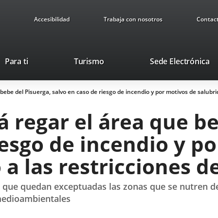
Accesibilidad
Trabaja con nosotros
Contac
This
Li
Para ti
Turismo
Sede Electrónica
link
to
will
ex
 bebe del Pisuerga, salvo en caso de riesgo de incendio y por motivos de salubri
open
ap
in
á regar el área que be
a
pop-
iesgo de incendio y p
up
window.
 a las restricciones d
s que quedan exceptuadas las zonas que se nutren de
medioambientales