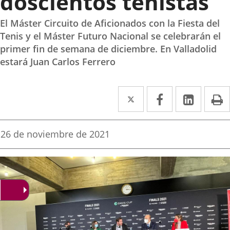
doscientos tenistas
El Máster Circuito de Aficionados con la Fiesta del
Tenis y el Máster Futuro Nacional se celebrarán el
primer fin de semana de diciembre. En Valladolid
estará Juan Carlos Ferrero
Twitter
Enlace
Facebook
Enlace
Linked
Enlace
P
a
a
a
una
una
una
Fecha
26 de noviembre de 2021
de
aplicación
aplicación
aplica
la
noticia
externa.
externa.
extern