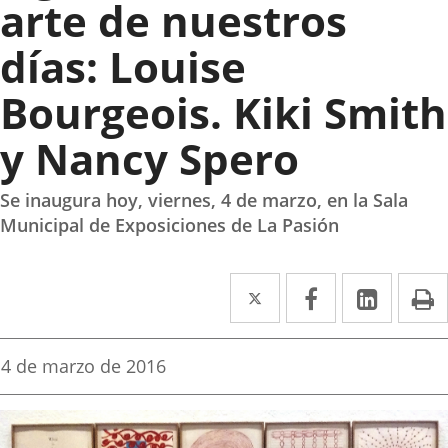
arte de nuestros
días: Louise
Bourgeois. Kiki Smith
y Nancy Spero
Se inaugura hoy, viernes, 4 de marzo, en la Sala
Municipal de Exposiciones de La Pasión
Twitter
Enlace
Facebook
Enlace
Linked
Enlace
P
a
a
a
una
una
una
Fecha
4 de marzo de 2016
de
aplicación
aplicación
aplica
la
noticia
externa.
externa.
extern