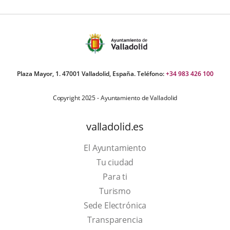
Plaza Mayor, 1. 47001 Valladolid, España. Teléfono:
+34 983 426 100
Copyright 2025 - Ayuntamiento de Valladolid
valladolid.es
El Ayuntamiento
Tu ciudad
Para ti
This
Turismo
link
Link
Sede Electrónica
will
to
Transparencia