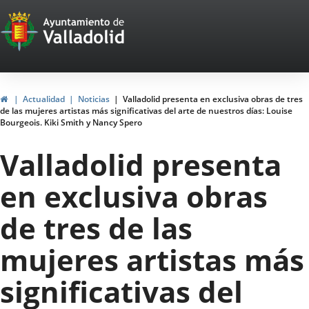
Portal
Jump to content
Web
del
Ayuntamiento
Home
Actualidad
Noticias
Valladolid presenta en exclusiva obras de tres
de las mujeres artistas más significativas del arte de nuestros días: Louise
de
Bourgeois. Kiki Smith y Nancy Spero
Valladolid
Valladolid presenta
en exclusiva obras
de tres de las
mujeres artistas más
significativas del