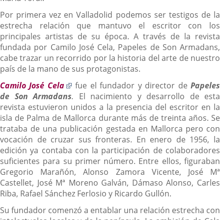
Por primera vez en Valladolid podemos ser testigos de la
estrecha relación que mantuvo el escritor con los
principales artistas de su época. A través de la revista
fundada por Camilo José Cela, Papeles de Son Armadans,
cabe trazar un recorrido por la historia del arte de nuestro
país de la mano de sus protagonistas.
Enlace
Camilo José Cela
fue el fundador y director de
Papele
a
de Son Armadans
.
El nacimiento y desarrollo de esta
una
revista estuvieron unidos a la presencia del escritor en la
aplicación
isla de Palma de Mallorca durante más de treinta años. Se
externa.
trataba de una publicación gestada en Mallorca pero con
vocación de cruzar sus fronteras. En enero de 1956, la
edición ya contaba con la participación de colaboradores
suficientes para su primer número. Entre ellos, figuraban
Gregorio Marañón, Alonso Zamora Vicente, José Mª
Castellet, José Mª Moreno Galván, Dámaso Alonso, Carles
Riba, Rafael Sánchez Ferlosio y Ricardo Gullón.
Su fundador comenzó a entablar una relación estrecha con