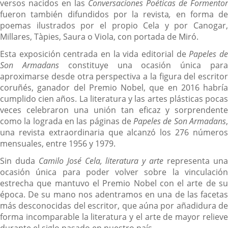
versos nacidos en las
Conversaciones Poéticas de Formentor
fueron también difundidos por la revista
,
en forma de
poemas ilustrados por el propio Cela y por Canogar,
Millares, Tàpies, Saura o Viola, con portada de Miró.
Esta exposición centrada en la vida editorial de
Papeles d
Son Armadans
constituye una ocasión única par
aproximarse desde otra perspectiva a la figura del escritor
coruñés, ganador del Premio Nobel, que en 2016 habría
cumplido cien años. La literatura y las artes plásticas pocas
veces celebraron una unión tan eficaz y sorprendente
como la lograda en las páginas de
Papeles de Son Armadans
una revista extraordinaria que alcanzó los 276 números
mensuales, entre 1956 y 1979.
Sin duda
Camilo José Cela, literatura y arte
representa un
ocasión única para poder volver sobre la vinculación
estrecha que mantuvo el Premio Nobel con el arte de su
época. De su mano nos adentramos en una de las facetas
más desconocidas del escritor, que aúna por añadidura de
forma incomparable la literatura y el arte de mayor relieve
durante el siglo pasado en nuestro país.