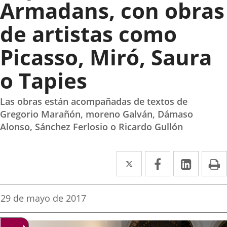
Armadans, con obras
de artistas como
Picasso, Miró, Saura
o Tapies
Las obras están acompañadas de textos de
Gregorio Marañón, moreno Galván, Dámaso
Alonso, Sánchez Ferlosio o Ricardo Gullón
Twitter
Enlace
Facebook
Enlace
Linked
Enlace
P
a
a
a
una
una
una
Fecha
29 de mayo de 2017
de
aplicación
aplicación
aplica
la
noticia