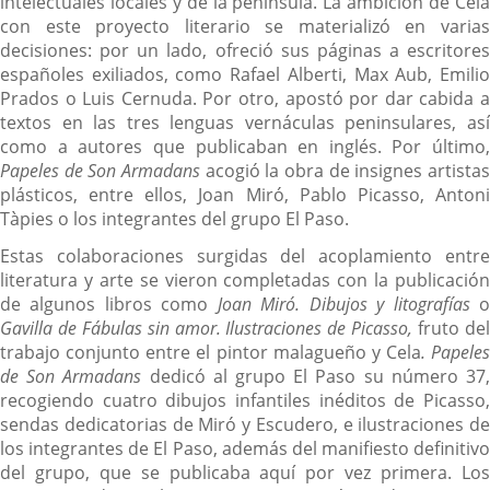
intelectuales locales y de la península. La ambición de Cela
con este proyecto literario se materializó en varias
decisiones: por un lado, ofreció sus páginas a escritores
españoles exiliados, como Rafael Alberti, Max Aub, Emilio
Prados o Luis Cernuda. Por otro, apostó por dar cabida a
textos en las tres lenguas vernáculas peninsulares, así
como a autores que publicaban en inglés. Por último,
Papeles de Son Armadans
acogió la obra de insignes artista
plásticos, entre ellos, Joan Miró, Pablo Picasso, Antoni
Tàpies o los integrantes del grupo El Paso.
Estas colaboraciones surgidas del acoplamiento entre
literatura y arte se vieron completadas con la publicación
de algunos libros como
Joan Miró. Dibujos y litografías
Gavilla de Fábulas sin amor. Ilustraciones de Picasso,
fruto de
trabajo conjunto entre el pintor malagueño y Cela
. Papeles
de Son Armadans
dedicó al grupo El Paso su número 37
recogiendo cuatro dibujos infantiles inéditos de Picasso,
sendas dedicatorias de Miró y Escudero, e ilustraciones de
los integrantes de El Paso, además del manifiesto definitivo
del grupo, que se publicaba aquí por vez primera. Los