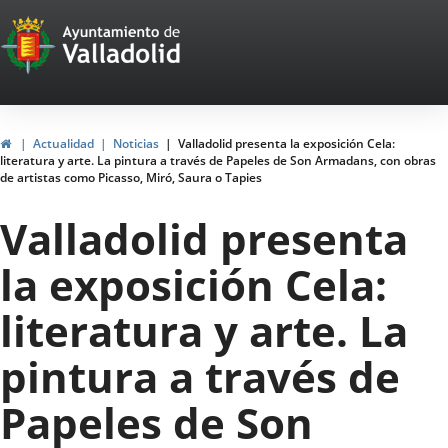
Portal
Jump to content
Web
del
Ayuntamiento
Home
Actualidad
Noticias
Valladolid presenta la exposición Cela:
literatura y arte. La pintura a través de Papeles de Son Armadans, con obras
de
de artistas como Picasso, Miró, Saura o Tapies
Valladolid
Valladolid presenta
la exposición Cela:
literatura y arte. La
pintura a través de
Papeles de Son