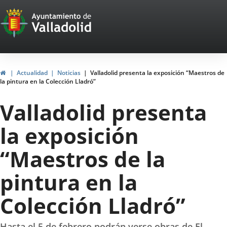
Portal
Jump to content
Web
del
Ayuntamiento
Home
Actualidad
Noticias
Valladolid presenta la exposición “Maestros de
la pintura en la Colección Lladró”
de
Valladolid presenta
Valladolid
la exposición
“Maestros de la
pintura en la
Colección Lladró”
Hasta el 5 de febrero podrán verse obras de El