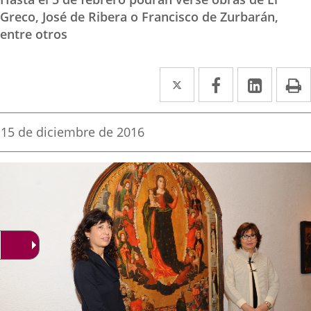
Greco, José de Ribera o Francisco de Zurbarán,
entre otros
Twitter
Enlace
Facebook
Enlace
Linked
Enlace
P
a
a
a
una
una
una
Fecha
15 de diciembre de 2016
de
aplicación
aplicación
aplica
la
noticia
externa.
externa.
extern