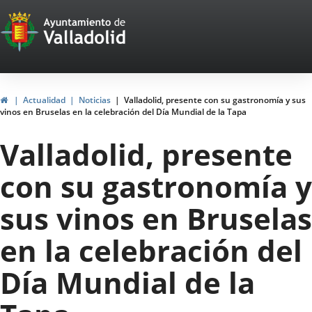
Portal
Jump to content
Web
del
Ayuntamiento
Home
Actualidad
Noticias
Valladolid, presente con su gastronomía y sus
vinos en Bruselas en la celebración del Día Mundial de la Tapa
de
Valladolid, presente
Valladolid
con su gastronomía y
sus vinos en Bruselas
en la celebración del
Día Mundial de la