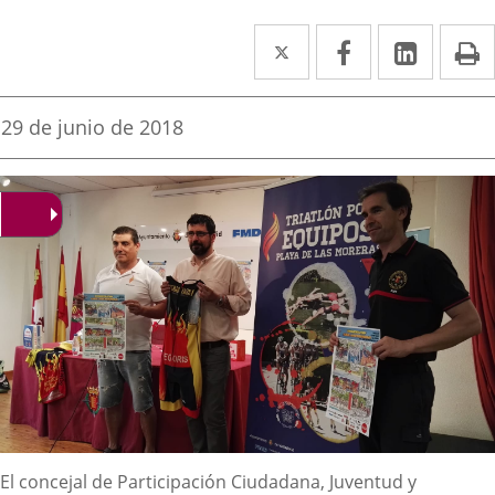
Twitter
Enlace
Facebook
Enlace
Linked
Enlace
P
a
a
a
una
una
una
Fecha
29 de junio de 2018
de
aplicación
aplicación
aplica
la
noticia
externa.
externa.
extern
Descripción
El concejal de Participación Ciudadana, Juventud y