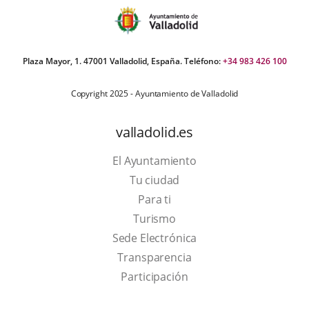
Plaza Mayor, 1. 47001 Valladolid, España. Teléfono:
+34 983 426 100
Copyright 2025 - Ayuntamiento de Valladolid
valladolid.es
El Ayuntamiento
Tu ciudad
Para ti
This
Turismo
link
Link
Sede Electrónica
will
to
Transparencia
open
external
Participación
in
application.