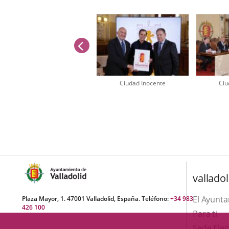
previus
Ciudad Inocente
Ciu
Number
of
sliders:
2
valladol
El Ayunt
Plaza Mayor, 1. 47001 Valladolid, España. Teléfono:
+34 983
426 100
Para ti
Sede Elec