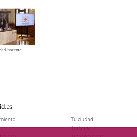
dad Inocente
id.es
amiento
Tu ciudad
This
Turismo
Link
link
trónica
Transparencia