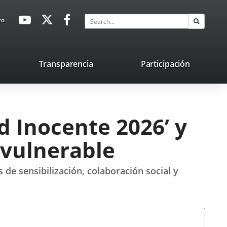
avaHeaderSocial
Link
Link
Link
Search
to
Search
to
to
to
external
external
external
application.
application.
application.
nk
Transparencia
Participación
ternal
plication.
d Inocente 2026’ y
 vulnerable
de sensibilización, colaboración social y