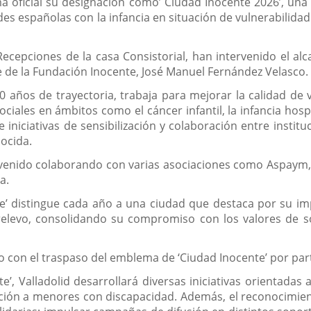
a oficial su designación como’ Ciudad Inocente 2026’, una 
 españolas con la infancia en situación de vulnerabilidad. 
ecepciones de la casa Consistorial, han intervenido el alcal
te de la Fundación Inocente, José Manuel Fernández Velasco.
 años de trayectoria, trabaja para mejorar la calidad de v
ciales en ámbitos como el cáncer infantil, la infancia hosp
 iniciativas de sensibilización y colaboración entre instit
nocida.
venido colaborando con varias asociaciones como Aspaym, A
a.
e’ distingue cada año a una ciudad que destaca por su imp
l relevo, consolidando su compromiso con los valores de 
 con el traspaso del emblema de ‘Ciudad Inocente’ por parte
 Valladolid desarrollará diversas iniciativas orientadas a 
nción a menores con discapacidad. Además, el reconocimien