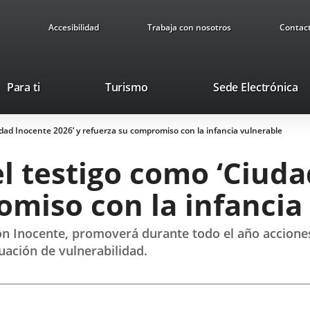
Accesibilidad
Trabaja con nosotros
Contac
This
Li
Para ti
Turismo
Sede Electrónica
link
to
will
ex
iudad Inocente 2026’ y refuerza su compromiso con la infancia vulnerable
open
ap
in
el testigo como ‘Ciuda
a
pop-
omiso con la infancia
up
window.
n Inocente, promoverá durante todo el año acciones 
uación de vulnerabilidad.