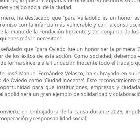
idarias; impulsar campañas de difusión en distintos soport
nes y tejido social de la ciudad.
o Carnero, ha destacado que "para Valladolid es un honor 
omiso con la infancia más vulnerable y con la construcci
e la mano de la Fundación Inocente y del conjunto de los v
 quienes más lo necesitan".
 señalado que "para Oviedo fue un honor ser la primera ‘C
yor de los éxitos de esta acción. Como sociedad, debemos v
de forma sincera a la Fundación Inocente todo el trabajo qu
nte, José Manuel Fernández Velasco, ha subrayado en su i
igo de Oviedo como ‘Ciudad Inocente’. Este reconocimiento
 oportunidad para que instituciones, empresas y ciudad
lladolid será un gran ejemplo de solidaridad y colaboració
e convierte en embajadora de la causa durante 2026, im
 cooperación y responsabilidad social.