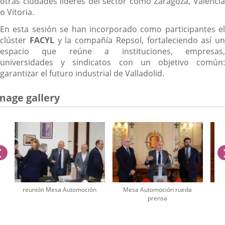
otras ciudades líderes del sector como Zaragoza, Valencia
o Vitoria.
En esta sesión se han incorporado como participantes el
clúster
FACYL
y la compañía Repsol, fortaleciendo así un
espacio que reúne a instituciones, empresas,
universidades y sindicatos con un objetivo común:
garantizar el futuro industrial de Valladolid.
mage gallery
previus
reunión Mesa Automoción
Mesa Automoción rueda
M
prensa
umber