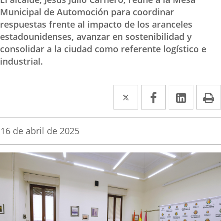
Municipal de Automoción para coordinar
respuestas frente al impacto de los aranceles
estadounidenses, avanzar en sostenibilidad y
consolidar a la ciudad como referente logístico e
industrial.
Twitter
Enlace
Facebook
Enlace
Linked
Enlace
P
a
a
a
una
una
una
Fecha
16 de abril de 2025
de
aplicación
aplicación
aplica
la
noticia
externa.
externa.
extern