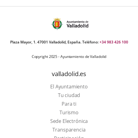
iders:
Plaza Mayor, 1. 47001 Valladolid, España. Teléfono:
+34 983 426 100
Copyright 2025 - Ayuntamiento de Valladolid
valladolid.es
El Ayuntamiento
Tu ciudad
Para ti
This
Turismo
link
Link
Sede Electrónica
will
to
Transparencia
open
external