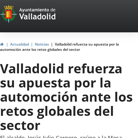
Portal
Jump to content
Web
del
Ayuntamiento
Home
Actualidad
Noticias
Valladolid refuerza su apuesta por la
automoción ante los retos globales del sector
de
Valladolid refuerza
Valladolid
su apuesta por la
automoción ante los
retos globales del
sector
El alcalde, Jesús Julio Carnero, reúne a la Mesa