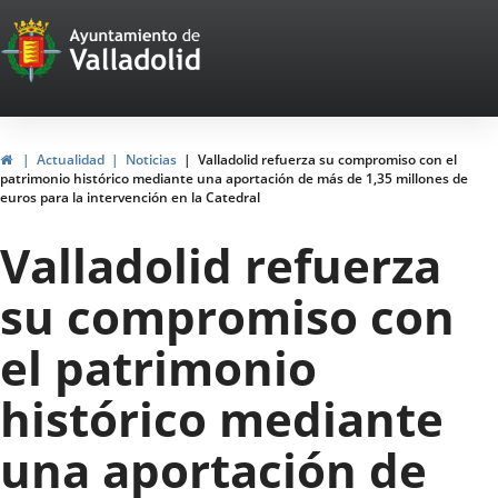
Portal
Jump to content
Web
del
Ayuntamiento
Home
Actualidad
Noticias
Valladolid refuerza su compromiso con el
patrimonio histórico mediante una aportación de más de 1,35 millones de
de
euros para la intervención en la Catedral
Valladolid
Valladolid refuerza
su compromiso con
el patrimonio
histórico mediante
una aportación de