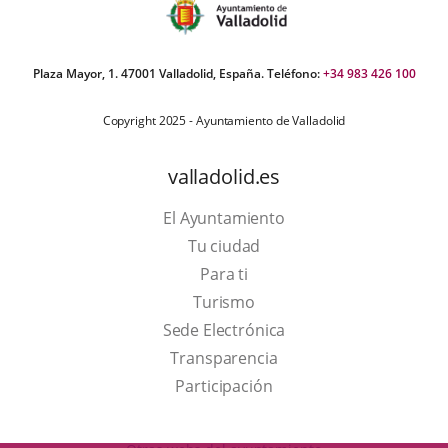
Plaza Mayor, 1. 47001 Valladolid, España. Teléfono:
+34 983 426 100
Copyright 2025 - Ayuntamiento de Valladolid
valladolid.es
El Ayuntamiento
Tu ciudad
Para ti
This
Turismo
link
Link
Sede Electrónica
will
to
Transparencia
open
external
Participación
in
application.
a