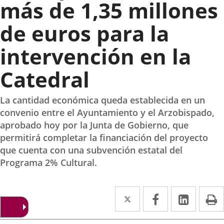
más de 1,35 millones
de euros para la
intervención en la
Catedral
La cantidad económica queda establecida en un
convenio entre el Ayuntamiento y el Arzobispado,
aprobado hoy por la Junta de Gobierno, que
permitirá completar la financiación del proyecto
que cuenta con una subvención estatal del
Programa 2% Cultural.
Twitter
Enlace
Facebook
Enlace
Linked
Enlace
P
a
a
a