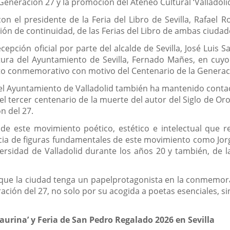
neración 27 y la promoción del Ateneo Cultural ‘Valladolid
 el presidente de la Feria del Libro de Sevilla, Rafael R
ión de continuidad, de las Ferias del Libro de ambas ciudad
cepción oficial por parte del alcalde de Sevilla, José Luis 
ltura del Ayuntamiento de Sevilla, Fernado Mañes, en cu
cto conmemorativo con motivo del Centenario de la Generac
el Ayuntamiento de Valladolid también ha mantenido contac
tercer centenario de la muerte del autor del Siglo de Oro
n del 27.
de este movimiento poético, estético e intelectual que re
ncia de figuras fundamentales de este movimiento como Jorg
ersidad de Valladolid durante los años 20 y también, de la
 que la ciudad tenga un papelprotagonista en la conmemora
ión del 27, no solo por su acogida a poetas esenciales, sin
aurina’ y Feria de San Pedro Regalado 2026 en Sevilla