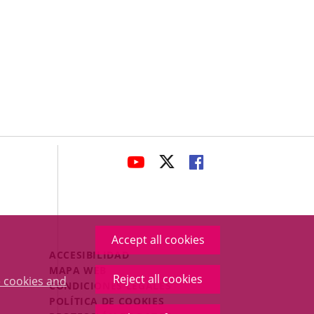
avaHeaderSocial
LINK
LINK
LINK
TO
TO
TO
EXTERNAL
EXTERNAL
EXTERNAL
APPLICATION.
APPLICATION.
APPLICATION.
Accept all cookies
Menú
ACCESIBILIDAD
Legal
MAPA WEB
Reject all cookies
 cookies and
Footer
CONDICIONES LEGALES
POLÍTICA DE COOKIES