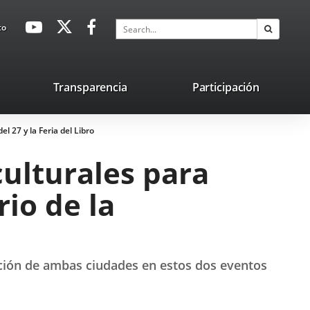
avaHeaderSocial
Link
Link
Link
Search
to
Search
to
to
to
external
external
external
application.
application.
application.
nk
Transparencia
Participación
ternal
l 27 y la Feria del Libro
plication.
culturales para
io de la
oración de ambas ciudades en estos dos eventos