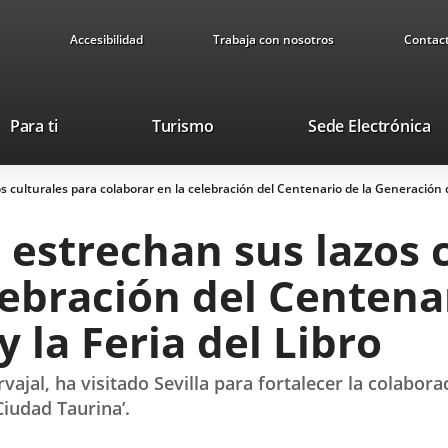
Accesibilidad
Trabaja con nosotros
Contac
This
Li
Para ti
Turismo
Sede Electrónica
link
to
will
ex
os culturales para colaborar en la celebración del Centenario de la Generación de
open
ap
in
a estrechan sus lazos 
a
pop-
lebración del Centenar
up
window.
 la Feria del Libro
rvajal, ha visitado Sevilla para fortalecer la colab
Ciudad Taurina’.