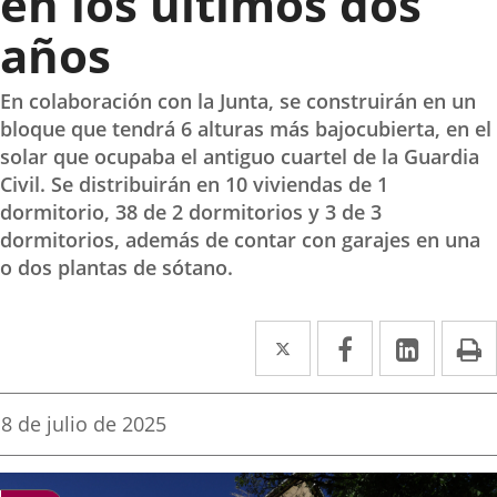
en los últimos dos
años
En colaboración con la Junta, se construirán en un
bloque que tendrá 6 alturas más bajocubierta, en el
solar que ocupaba el antiguo cuartel de la Guardia
Civil. Se distribuirán en 10 viviendas de 1
dormitorio, 38 de 2 dormitorios y 3 de 3
dormitorios, además de contar con garajes en una
o dos plantas de sótano.
Twitter
Enlace
Facebook
Enlace
Linked
Enlace
P
a
a
a
una
una
una
Fecha
8 de julio de 2025
de
aplicación
aplicación
aplica
la
noticia
externa.
externa.
extern