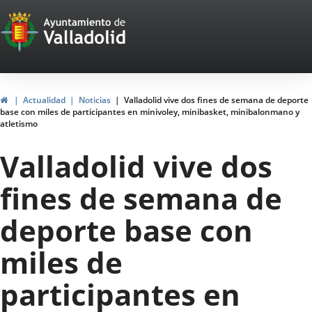
Portal
Jump to content
Web
del
Ayuntamiento
Home
Actualidad
Noticias
Valladolid vive dos fines de semana de deporte
base con miles de participantes en minivoley, minibasket, minibalonmano y
de
atletismo
Valladolid
Valladolid vive dos
fines de semana de
deporte base con
miles de
participantes en