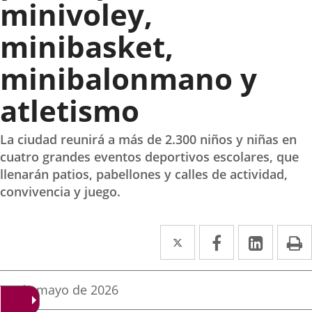
minivoley,
minibasket,
minibalonmano y
atletismo
La ciudad reunirá a más de 2.300 niños y niñas en
cuatro grandes eventos deportivos escolares, que
llenarán patios, pabellones y calles de actividad,
convivencia y juego.
Twitter
Enlace
Facebook
Enlace
Linked
Enlace
P
a
a
a
una
una
una
Fecha
27 de mayo de 2026
de
aplicación
aplicación
aplica