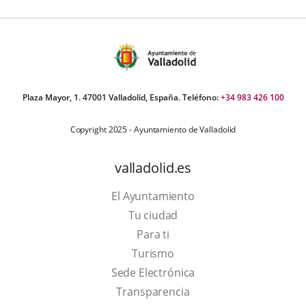
Plaza Mayor, 1. 47001 Valladolid, España. Teléfono:
+34 983 426 100
Copyright 2025 - Ayuntamiento de Valladolid
valladolid.es
El Ayuntamiento
Tu ciudad
Para ti
This
Turismo
link
Link
Sede Electrónica
will
to
Transparencia