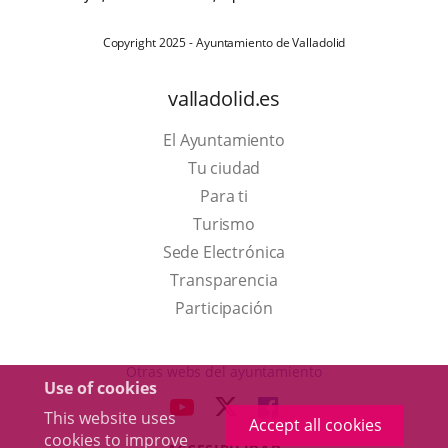
Copyright 2025 - Ayuntamiento de Valladolid
valladolid.es
El Ayuntamiento
Tu ciudad
Para ti
This
Turismo
link
Link
Sede Electrónica
will
to
Transparencia
open
external
Participación
in
application.
a
Otras webs del ayuntamiento
Use of cookies
pop-
aderSocial
LINK
LINK
LINK
This website uses
up
Accept all cookies
TO
TO
TO
cookies to improve
window.