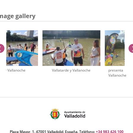
mage gallery
previus
rde y Vallanoche
Vallatarde y Vallanoche
presenta
Vallanoche
umber
iders:
Plaza Mayor, 1. 47001 Valladolid, España. Teléfono:
+34 983 426 100