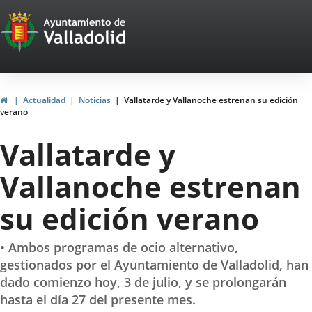
Portal
Jump to content
Web
del
Ayuntamiento
Home
Actualidad
Noticias
Vallatarde y Vallanoche estrenan su edición
verano
de
Vallatarde y
Valladolid
Vallanoche estrenan
su edición verano
• Ambos programas de ocio alternativo,
gestionados por el Ayuntamiento de Valladolid, han
dado comienzo hoy, 3 de julio, y se prolongarán
hasta el día 27 del presente mes.