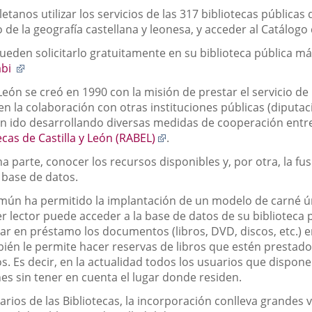
soletanos utilizar los servicios de las 317 bibliotecas públi
o de la geografía castellana y leonesa, y acceder al Catálogo
den solicitarlo gratuitamente en su biblioteca pública más 
Enlace
abi
a
 León se creó en 1990 con la misión de prestar el servicio de 
una
n la colaboración con otras instituciones públicas (diputaci
aplicación
han ido desarrollando diversas medidas de cooperación entr
externa.
Enlace
ecas de Castilla y León (RABEL)
.
a
 parte, conocer los recursos disponibles y, por otra, la fus
una
 base de datos.
aplicación
externa.
mún ha permitido la implantación de un modelo de carné ún
r lector puede acceder a la base de datos de su biblioteca 
ar en préstamo los documentos (libros, DVD, discos, etc.) e
bién le permite hacer reservas de libros que estén prestados
s. Es decir, en la actualidad todos los usuarios que dispon
es sin tener en cuenta el lugar donde residen.
rios de las Bibliotecas, la incorporación conlleva grandes v