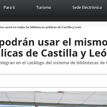
This
Li
Para ti
Turismo
Sede Electrónica
Accesibilidad
Trabaja con nosotros
Contac
link
to
will
ext
open
app
mo carné en todas las bibliotecas públicas de Castilla y León
in
a
 podrán usar el mism
pop-
up
licas de Castilla y Le
window.
ntegran en el catálogo del sistema de bibliotecas de 