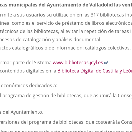
tecas municipales del Ayuntamiento de Valladolid las vent
rmite a sus usuarios su utilización en las 317 bibliotecas i
 línea, como es el servicio de préstamo de libros electrónico
técnicos de las bibliotecas, al evitar la repetición de tareas
rocesos de catalogación y análisis documental.
os catalográficos o de información: catálogos colectivos, c
Enlace
 formar parte del Sistema
www.bibliotecas.jcyl.es
a
contenidos digitales en la
Biblioteca Digital de Castilla y Le
una
aplicación
s económicos dedicados a:
externa.
l programa de gestión de bibliotecas, que asumirá la Consej
e del Ayuntamiento.
 versiones del programa de bibliotecas, que costeará la Cons