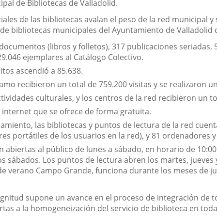
pal de Bibliotecas de Valladolid.
ciales de las bibliotecas avalan el peso de la red municipal 
red de bibliotecas municipales del Ayuntamiento de Valladol
documentos (libros y folletos), 317 publicaciones seriadas,
29.046 ejemplares al Catálogo Colectivo.
ritos ascendió a 85.638.
tamo recibieron un total de 759.200 visitas y se realizaron 
tividades culturales, y los centros de la red recibieron un t
 internet que se ofrece de forma gratuita.
pamiento, las bibliotecas y puntos de lectura de la red cuen
es portátiles de los usuarios en la red), y 81 ordenadores 
an abiertas al público de lunes a sábado, en horario de 10:00
los sábados. Los puntos de lectura abren los martes, jueves 
a de verano Campo Grande, funciona durante los meses de ju
gnitud supone un avance en el proceso de integración de tod
rtas a la homogeneización del servicio de biblioteca en toda