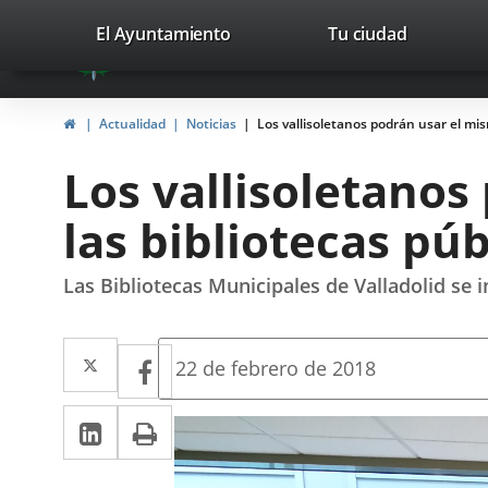
Portal
Jump to content
valladolid.es
El Ayuntamiento
Tu ciudad
avaTop
Web
del
Home
Actualidad
Noticias
Los vallisoletanos podrán usar el mis
Ayuntamiento
Los vallisoletanos
de
las bibliotecas púb
Valladolid
Las Bibliotecas Municipales de Valladolid se i
Twitter
Enlace
Facebook
Enlace
Fecha
22 de febrero de 2018
de
a
a
la
Linkedin
Enlace
Print
una
noticia
una
a
aplicación
aplicación