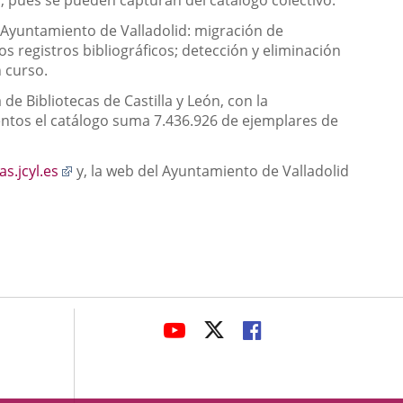
s, pues se pueden capturan del catálogo colectivo.
l Ayuntamiento de Valladolid: migración de
s registros bibliográficos; detección y eliminación
 curso.
de Bibliotecas de Castilla y León, con la
entos el catálogo suma 7.436.926 de ejemplares de
Enlace
s.jcyl.es
y, la web del Ayuntamiento de Valladolid
a
una
aplicación
externa.
avaHeaderSocial
LINK
LINK
LINK
TO
TO
TO
EXTERNAL
EXTERNAL
EXTERNAL
APPLICATION.
APPLICATION.
APPLICATION.