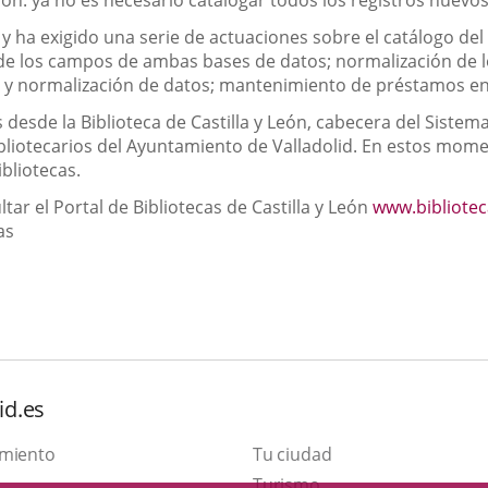
ión: ya no es necesario catalogar todos los registros nuevo
 y ha exigido una serie de actuaciones sobre el catálogo de
 de los campos de ambas bases de datos; normalización de lo
es y normalización de datos; mantenimiento de préstamos en
desde la Biblioteca de Castilla y León, cabecera del Sistema 
ibliotecarios del Ayuntamiento de Valladolid. En estos mom
ibliotecas.
ar el Portal de Bibliotecas de Castilla y León
www.biblioteca
as
id.es
amiento
Tu ciudad
This
Turismo