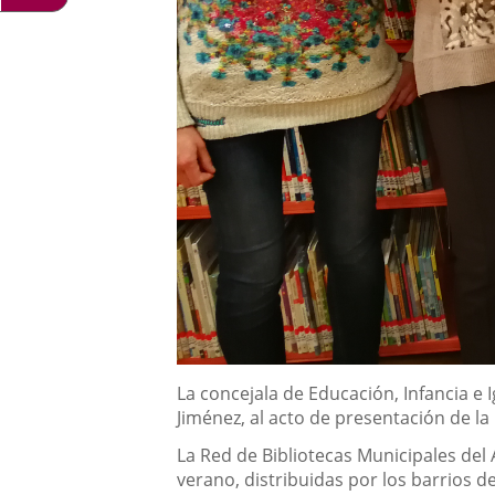
Descripción
La concejala de Educación, Infancia e I
Jiménez, al acto de presentación de la 
La Red de Bibliotecas Municipales del 
verano, distribuidas por los barrios de