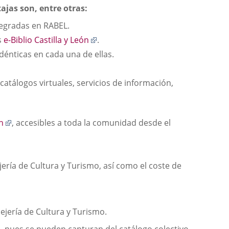
ajas son, entre otras:
ntegradas en RABEL.
Enlace
s
e-Biblio Castilla y León
.
a
 idénticas en cada una de ellas.
una
aplicación
atálogos virtuales, servicios de información,
externa.
Enlace
ón
, accesibles a toda la comunidad desde el
a
una
aplicación
ería de Cultura y Turismo, así como el coste de
externa.
ejería de Cultura y Turismo.