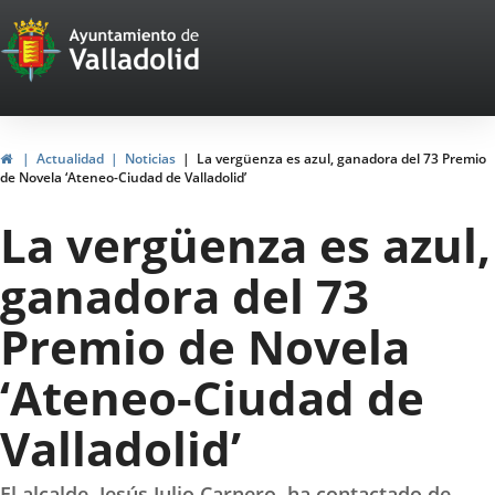
Portal
Jump to content
Web
del
Ayuntamiento
Home
Actualidad
Noticias
La vergüenza es azul, ganadora del 73 Premio
de Novela ‘Ateneo-Ciudad de Valladolid’
de
La vergüenza es azul,
Valladolid
ganadora del 73
Premio de Novela
‘Ateneo-Ciudad de
Valladolid’
El alcalde, Jesús Julio Carnero, ha contactado de