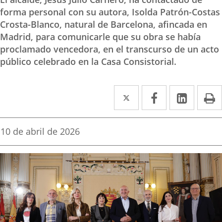
forma personal con su autora, Isolda Patrón-Costas
Crosta-Blanco, natural de Barcelona, afincada en
Madrid, para comunicarle que su obra se había
proclamado vencedora, en el transcurso de un acto
público celebrado en la Casa Consistorial.
Twitter
Enlace
Facebook
Enlace
Linked
Enlace
P
a
a
a
una
una
una
Fecha
10 de abril de 2026
de
aplicación
aplicación
aplica
la
noticia
externa.
externa.
extern