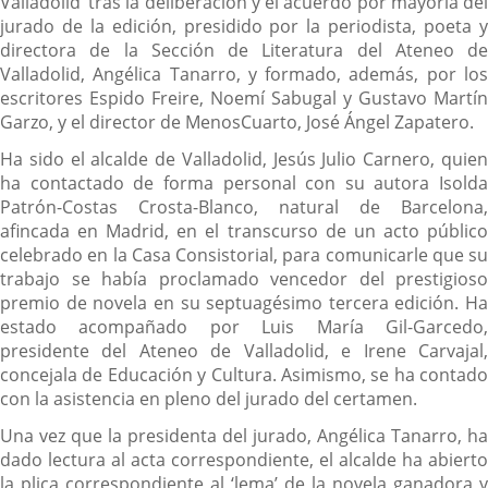
Valladolid’ tras la deliberación y el acuerdo por mayoría del
jurado de la edición, presidido por la periodista, poeta y
directora de la Sección de Literatura del Ateneo de
Valladolid, Angélica Tanarro, y formado, además, por los
escritores Espido Freire, Noemí Sabugal y Gustavo Martín
Garzo, y el director de MenosCuarto, José Ángel Zapatero.
Ha sido el alcalde de Valladolid, Jesús Julio Carnero, quien
ha contactado de forma personal con su autora Isolda
Patrón-Costas Crosta-Blanco, natural de Barcelona,
afincada en Madrid, en el transcurso de un acto público
celebrado en la Casa Consistorial, para comunicarle que su
trabajo se había proclamado vencedor del prestigioso
premio de novela en su septuagésimo tercera edición. Ha
estado acompañado por Luis María Gil-Garcedo,
presidente del Ateneo de Valladolid, e Irene Carvajal,
concejala de Educación y Cultura. Asimismo, se ha contado
con la asistencia en pleno del jurado del certamen.
Una vez que la presidenta del jurado, Angélica Tanarro, ha
dado lectura al acta correspondiente, el alcalde ha abierto
la plica correspondiente al ‘lema’ de la novela ganadora y