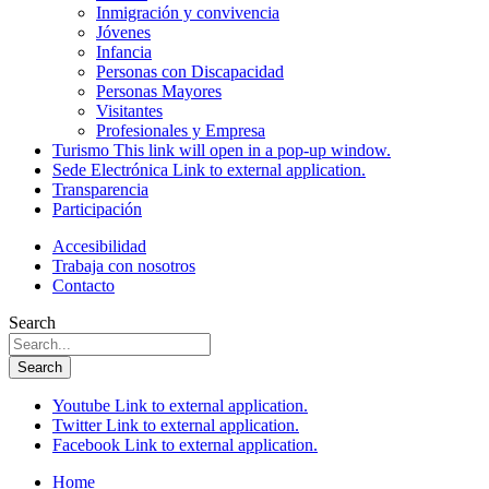
Inmigración y convivencia
Jóvenes
Infancia
Personas con Discapacidad
Personas Mayores
Visitantes
Profesionales y Empresa
Turismo
This link will open in a pop-up window.
Sede Electrónica
Link to external application.
Transparencia
Participación
Accesibilidad
Trabaja con nosotros
Contacto
Search
Search
Youtube
Link to external application.
Twitter
Link to external application.
Facebook
Link to external application.
Home