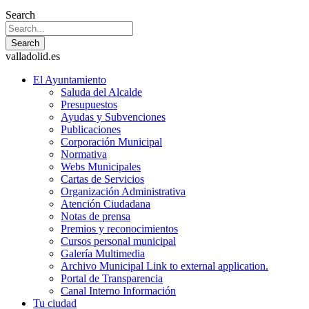
Search
Search
valladolid.es
El Ayuntamiento
Saluda del Alcalde
Presupuestos
Ayudas y Subvenciones
Publicaciones
Corporación Municipal
Normativa
Webs Municipales
Cartas de Servicios
Organización Administrativa
Atención Ciudadana
Notas de prensa
Premios y reconocimientos
Cursos personal municipal
Galería Multimedia
Archivo Municipal
Link to external application.
Portal de Transparencia
Canal Interno Información
Tu ciudad