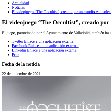
Actualidad
Noticias
El videojuego “The Occultist”, creado por un estudio vallisoleta
El videojuego “The Occultist”, creado por u
El juego, patrocinado por el Ayuntamiento de Valladolid, también ha s
Twitter
Enlace a una aplicación externa.
Facebook
Enlace a una aplicación externa.
Linkedin
Enlace a una aplicación externa.
Print
Fecha de la noticia
22 de diciembre de 2021