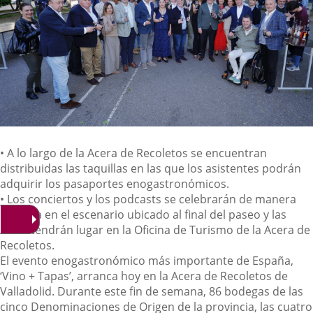
Descripción
•
A lo largo de la Acera de Recoletos se encuentran
distribuidas las taquillas en las que
los asistentes
podrá
n
adquirir los pasaportes enogastronómicos.
•
Los conciertos y los podcast
s
se celebrarán de manera
gratuita en el escenario ubicado al final del paseo
y l
as
catas tendrán lugar en la Oficina de Turismo de la Acera de
Recoletos.
El evento enogastronómico más importante de España,
‘Vino + Tapas’,
arranca hoy
en la Acera de Recoletos de
Valladolid. Durante este fin de semana, 86 bodegas de las
cinco Denominaciones de Origen de la provincia,
las cuatro