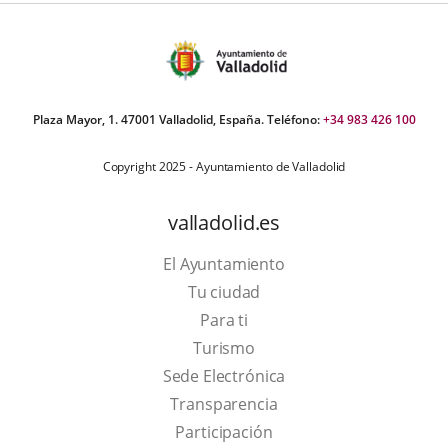
iders:
Plaza Mayor, 1. 47001 Valladolid, España. Teléfono:
+34 983 426 100
Copyright 2025 - Ayuntamiento de Valladolid
valladolid.es
El Ayuntamiento
Tu ciudad
Para ti
This
Turismo
link
Link
Sede Electrónica
will
to
Transparencia
open
external
Participación