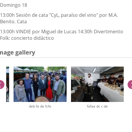
D
omingo
18
13:00h Sesión de cata "CyL, paraíso del vino" por M.A.
Benito. Cata
13:00h VINDIE por Miguel de Lucas 14:30h Divertimento
Folk: concierto didáctico
mage gallery
previus
deb fe de fcfe
fafae dc c de
umber