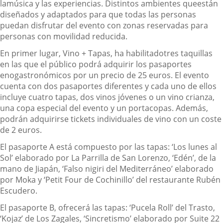
la
música
y las experiencias
. Distintos ambiente
s
que
están
diseñados y
adaptados para que
todas las personas
puedan disfrutar del evento con zonas
reservadas
para
personas con movilidad reducida.
En primer lugar,
Vino + Tapas
,
ha habilitado
tres taquillas
en las que el público podrá adquirir los pasaportes
enogastronómicos por un precio de 25 euros.
El evento
cuenta con
dos pasaportes diferentes y cada uno de ellos
incluye cuatro tapas, dos vinos jóvenes o un vino crianza,
una copa especial del evento y un
portacopas
. Además,
podrán adquirirse tickets individuales de vino con un coste
de 2 euros.
El pasaporte A
está compuesto por las tapas: ‘Los lunes al
Sol’ elaborado por La
Parrilla de San Lorenzo, ‘Edén’, de la
mano de
Jiapán
, ‘Falso
nigiri
del Mediterráneo’
elaborado
por
Moka y
‘
Petit
Four
de Cochinillo’ del restaurante Rubén
Escudero.
El pasaporte B
, ofrecerá las tapas: ‘Pucela Roll’ del Trasto,
‘
Kojaz
’ de Los Zagales, ‘Sincretismo’ elaborado por Suite 22