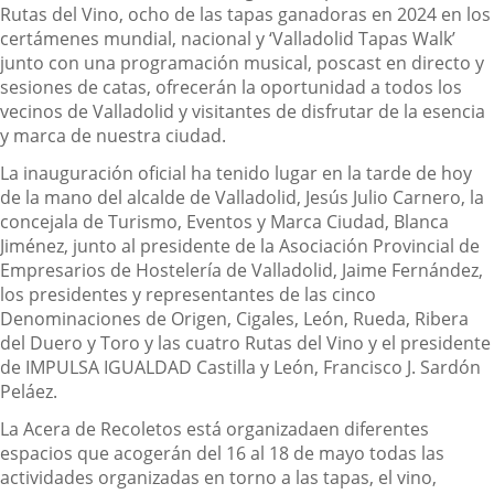
Rutas del Vino,
ocho de las tapas ganadoras en 2024 en los
certámenes mundial, nacional y ‘Valladolid Tapas
Walk
’
junto con una programación musical,
poscast
en directo y
sesiones de catas,
ofrecerán la oportunidad a todos los
vecinos de Valladolid y visitantes de disfrutar de
la esencia
y marca de nuestra ciudad.
La inauguración oficial ha tenido lugar en la tarde de hoy
de la mano del alcalde de Valladolid, Jesús Julio Carnero, la
concejala de Turismo, Eventos y Marca Ciudad, Blanca
Jiménez,
junto a
l presidente de la Asociación Provincial de
Empresarios de Hostelería de Valladolid, Jaime Fernández
,
los
presidentes y representantes
de las cinco
Denominaciones de Origen, Cigales, León, Rueda, Ribera
del Duero y Toro y
las cuatro
Rutas del Vino
y el presidente
de IMPULSA IGUALDAD Castilla y León, Francisco J. Sardón
Peláez.
La Acera de Recoletos está
organizada
en diferentes
espacios que acogerán
del 16 al 18 de mayo
todas las
actividades
organizadas en torno
a las tapas, el vino,