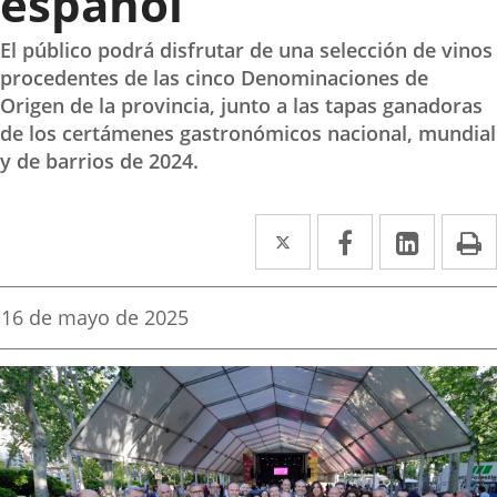
español
El público podrá disfrutar de una selección de vinos
procedentes de las cinco Denominaciones de
Origen de la provincia, junto a las tapas ganadoras
de los certámenes gastronómicos nacional, mundial
y de barrios de 2024.
Twitter
Enlace
Facebook
Enlace
Linked
Enlace
P
a
a
a
una
una
una
Fecha
16 de mayo de 2025
de
aplicación
aplicación
aplica
la
noticia
externa.
externa.
extern