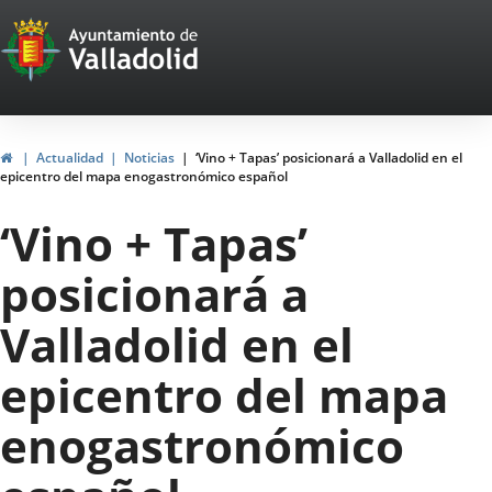
Portal
Jump to content
Web
del
Ayuntamiento
Home
Actualidad
Noticias
‘Vino + Tapas’ posicionará a Valladolid en el
epicentro del mapa enogastronómico español
de
‘Vino + Tapas’
Valladolid
posicionará a
Valladolid en el
epicentro del mapa
enogastronómico