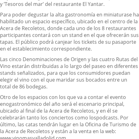
y ‘Tesoros del mar’ del restaurante El Yantar.
Para poder degustar la alta gastronomía en miniatura
se ha
habilitado un espacio
específico
,
ubicado en el centro de la
Acera de Recoletos
,
donde cada uno de los 8 restaurantes
participantes contará con un stand
en el que
ofrecerán sus
tapas. El
público podrá
canjear los tickets de su
pasaporte
en el establecimiento correspondiente.
Las cinco
D
enominaciones de Origen y las cuatro Rutas del
Vino
estarán distribuidas a lo largo del paseo en diferentes
stands señalizados
,
para que los
consumidores
puedan
elegir el vino con el que maridar sus bocados entre un
total de 86 bodegas.
Otro de los espacios con los que va a contar el evento
enogastronómico del año será el
escenario principal
,
ubicado al final
de la Acera de Recoletos
,
y en
él
se
celebrarán
tanto los conciertos como los
podcast
s
. Por
último, las catas tendrán lugar en
la Oficina de Turismo de
la Acera de Recoletos
y están a la venta en la web:
www.vinomasvalladolid.com.