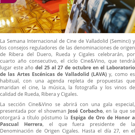
Descripción
La Semana Internacional de Cine de Valladolid (Seminci) y
los consejos reguladores de las denominaciones de origen
de Ribera del Duero, Rueda y Cigales celebrarán, por
cuarto año consecutivo, el ciclo Cine&Vino, que tendrá
lugar este año
del 25 al 27 de octubre en el Laboratori
de las Artes Escénicas de Valladolid (LAVA)
y, como es
habitual, con una agenda repleta de propuestas que
maridan el cine, la música, la fotografía y los vinos de
calidad de Rueda, Ribera y Cigales.
La sección Cine&Vino se abrirá con una gala especial,
presentada por el showman
José Corbacho
, en la que s
otorgará a título póstumo la
Espiga de Oro de Honor a
Pascual Herrera
, el que fuera presidente de l
Denominación de Origen Cigales. Hasta el día 27, en el