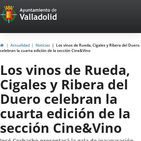
Portal
Jump to content
Web
del
Ayuntamiento
Home
Actualidad
Noticias
Los vinos de Rueda, Cigales y Ribera del Duero
celebran la cuarta edición de la sección Cine&Vino
de
Los vinos de Rueda,
Valladolid
Cigales y Ribera del
Duero celebran la
cuarta edición de la
sección Cine&Vino
José Corbacho presentará la gala de inauguración,