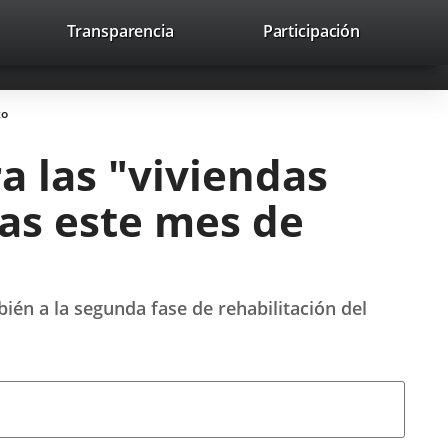
nk
Transparencia
Participación
avaHeaderSocial
Link
Link
Link
Search
to
Search
to
to
to
ernal
external
external
external
lication.
application.
application.
application.
zo
a las "viviendas
as este mes de
ién a la segunda fase de rehabilitación del