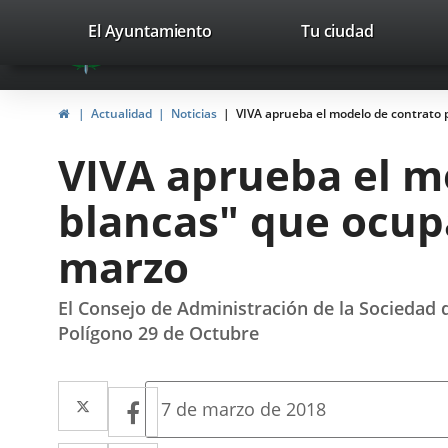
Portal
Jump to content
valladolid.es
El Ayuntamiento
Tu ciudad
avaTop
Web
del
Home
Actualidad
Noticias
VIVA aprueba el modelo de contrato 
Ayuntamiento
VIVA aprueba el mo
de
blancas" que ocup
Valladolid
marzo
El Consejo de Administración de la Sociedad d
Polígono 29 de Octubre
Twitter
Enlace
Facebook
Enlace
Fecha
7 de marzo de 2018
de
a
a
la