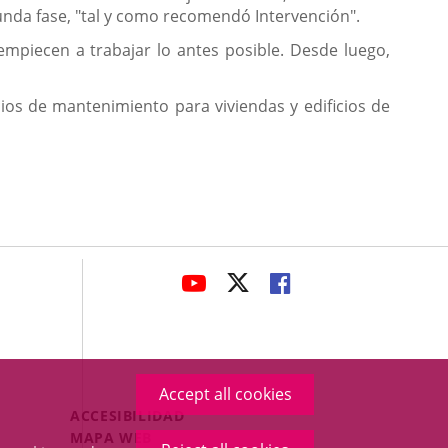
unda fase, "tal y como recomendó Intervención".
mpiecen a trabajar lo antes posible. Desde luego,
ios de mantenimiento para viviendas y edificios de
avaHeaderSocial
LINK
LINK
LINK
TO
TO
TO
EXTERNAL
EXTERNAL
EXTERNAL
APPLICATION.
APPLICATION.
APPLICATION.
Accept all cookies
Menú
ACCESIBILIDAD
Legal
MAPA WEB