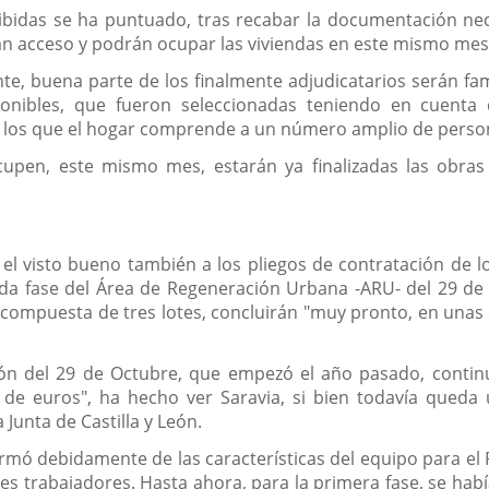
ecibidas se ha puntuado, tras recabar la documentación ne
gan acceso y podrán ocupar las viviendas en este mismo me
, buena parte de los finalmente adjudicatarios serán fami
isponibles, que fueron seleccionadas teniendo en cuent
en los que el hogar comprende a un número amplio de person
cupen, este mismo mes, estarán ya finalizadas las obras
 el visto bueno también a los pliegos de contratación de l
da fase del Área de Regeneración Urbana -ARU- del 29 de
e, compuesta de tres lotes, concluirán "muy pronto, en un
ción del 29 de Octubre, que empezó el año pasado, conti
s de euros", ha hecho ver Saravia, si bien todavía qued
 Junta de Castilla y León.
rmó debidamente de las características del equipo para el 
es trabajadores. Hasta ahora, para la primera fase, se hab