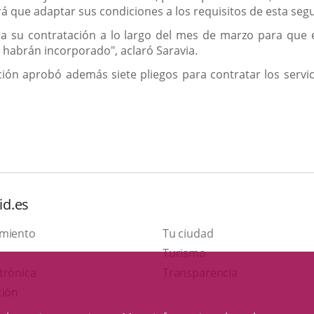
 que adaptar sus condiciones a los requisitos de esta seg
a su contratación a lo largo del mes de marzo para que e
 habrán incorporado", aclaró Saravia.
ción aprobó además siete pliegos para contratar los servic
id.es
amiento
Tu ciudad
This
Turismo
Link
link
trónica
Transparencia
to
will
ción
external
open