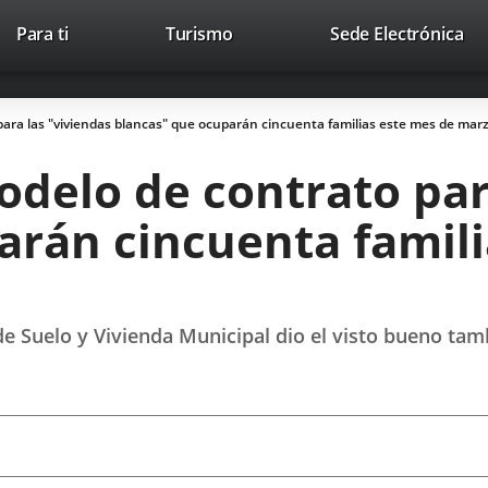
This
Li
Para ti
Turismo
Sede Electrónica
Accesibilidad
Trabaja con nosotros
Contac
link
to
will
ext
open
app
para las "viviendas blancas" que ocuparán cincuenta familias este mes de mar
in
a
delo de contrato par
pop-
up
arán cincuenta famili
window.
e Suelo y Vivienda Municipal dio el visto bueno tamb