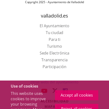
Copyright 2025 - Ayuntamiento de Valladolid
valladolid.es
El Ayuntamiento
Tu ciudad
Para ti
This
Turismo
link
Link
Sede Electrónica
will
to
Transparencia
open
external
Participación
in
application.
a
Otras webs del ayuntamiento
Use of cookies
pop-
aderSocial
LINK
LINK
LINK
This website uses
up
Accept all cookies
TO
TO
TO
cookies to improve
window.
ACCESIBILIDAD
EXTERNAL
EXTERNAL
EXTERNAL
your browsing
MAPA WEB
APPLICATION.
APPLICATION.
APPLICATION.
Reject all cookies