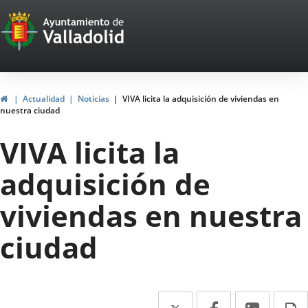
Portal
Jump to content
Web
del
Ayuntamiento
Home
Actualidad
Noticias
VIVA licita la adquisición de viviendas en
nuestra ciudad
de
VIVA licita la
Valladolid
adquisición de
viviendas en nuestra
ciudad
Twitter
Enlace
Facebook
Enlace
Linked
Enlace
P