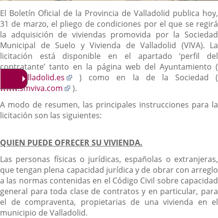
Descripción
El Boletín Oficial de la Provincia de Valladolid publica hoy,
31 de marzo, el pliego de condiciones por el que se regirá
la adquisición de viviendas promovida por la Sociedad
Municipal de Suelo y Vivienda de Valladolid (VIVA). La
licitación está disponible en el apartado ‘perfil del
contratante’ tanto en la página web del Ayuntamiento (
Enlace
www.valladolid.es
) como en la de la Sociedad (
Enlace
a
www.smviva.com
).
a
una
A modo de resumen, las principales instrucciones para la
una
aplicación
licitación son las siguientes:
aplicación
externa.
externa.
QUIEN PUEDE OFRECER SU VIVIENDA.
Las personas físicas o jurídicas, españolas o extranjeras,
que tengan plena capacidad jurídica y de obrar con arreglo
a las normas contenidas en el Código Civil sobre capacidad
general para toda clase de contratos y en particular, para
el de compraventa, propietarias de una vivienda en el
municipio de Valladolid.