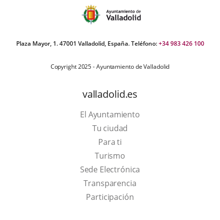
Plaza Mayor, 1. 47001 Valladolid, España. Teléfono:
+34 983 426 100
Copyright 2025 - Ayuntamiento de Valladolid
valladolid.es
El Ayuntamiento
Tu ciudad
Para ti
This
Turismo
link
Link
Sede Electrónica
will
to
Transparencia
open
external
Participación
in
application.