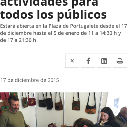
actividades para
todos los públicos
Estará abierta en la Plaza de Portugalete desde el 17
de diciembre hasta el 5 de enero de 11 a 14:30 h y
de 17 a 21:30 h
Twitter
Enlace
Facebook
Enlace
Linked
Enlace
P
a
a
a
una
una
una
Fecha
17 de diciembre de 2015
de
aplicación
aplicación
aplica
la
noticia
externa.
externa.
extern