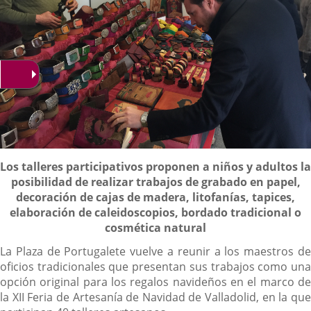
Descripción
Los talleres participativos proponen a niños y adultos la
posibilidad de realizar trabajos de grabado en papel,
decoración de cajas de madera, litofanías, tapices,
elaboración de caleidoscopios, bordado tradicional o
cosmética natural
La Plaza de Portugalete vuelve a reunir a los maestros de
oficios tradicionales que presentan sus trabajos como una
opción original para los regalos navideños en el marco de
la XII Feria de Artesanía de Navidad de Valladolid, en la que