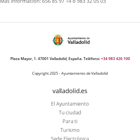
Más información: 656 85 97 14 ó 983 32 05 03
Plaza Mayor, 1. 47001 Valladolid, España. Teléfono:
+34 983 426 100
Copyright 2025 - Ayuntamiento de Valladolid
valladolid.es
El Ayuntamiento
Tu ciudad
Para ti
This
Turismo
link
Link
Sede Electrónica