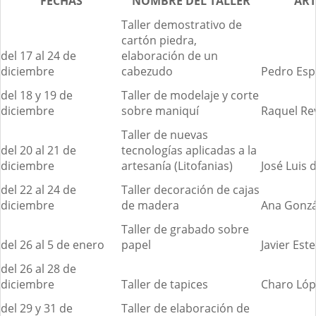
FECHAS
NOMBRE DEL TALLER
AR
Taller demostrativo de
cartón piedra,
del 17 al 24 de
elaboración de un
diciembre
cabezudo
Pedro Esp
del 18 y 19 de
Taller de modelaje y corte
diciembre
sobre maniquí
Raquel Re
Taller de nuevas
del 20 al 21 de
tecnologías aplicadas a la
diciembre
artesanía (Litofanias)
José Luis 
del 22 al 24 de
Taller decoración de cajas
diciembre
de madera
Ana Gonzá
Taller de grabado sobre
del 26 al 5 de enero
papel
Javier Est
del 26 al 28 de
diciembre
Taller de tapices
Charo Lóp
del 29 y 31 de
Taller de elaboración de