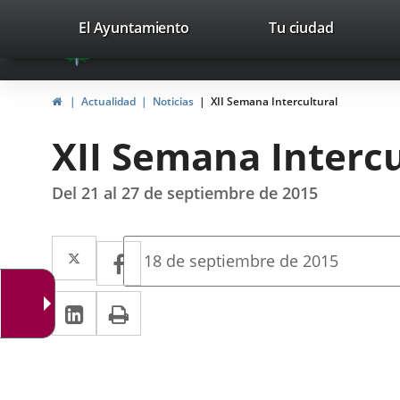
Portal
Jump to content
valladolid.es
El Ayuntamiento
Tu ciudad
avaTop
Web
del
Home
Actualidad
Noticias
XII Semana Intercultural
Ayuntamiento
XII Semana Intercu
de
Valladolid
Del 21 al 27 de septiembre de 2015
Twitter
Enlace
Facebook
Enlace
Fecha
18 de septiembre de 2015
de
a
a
la
Linkedin
Enlace
Print
una
noticia
una
a
aplicación
aplicación
una
externa.
externa.
aplicación