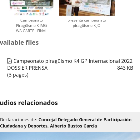
Campeonato
presenta campeonato
Piragüismo K IMG
piragüismo K JO
WA CARTEL FINAL
vailable files
Campeonato piragüismo K4 GP Internacional 2022
DOSSIER PRENSA
843
KB
(3 pages)
udios relacionados
Declaraciones de:
Concejal Delegado General de Participación
Ciudadana y Deportes, Alberto Bustos García