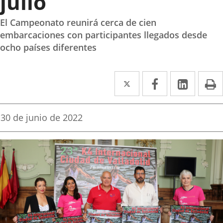
julio
El Campeonato reunirá cerca de cien
embarcaciones con participantes llegados desde
ocho países diferentes
Twitter
Enlace
Facebook
Enlace
Linked
Enlace
P
a
a
a
una
una
una
Fecha
30 de junio de 2022
de
aplicación
aplicación
aplica
la
noticia
externa.
externa.
extern