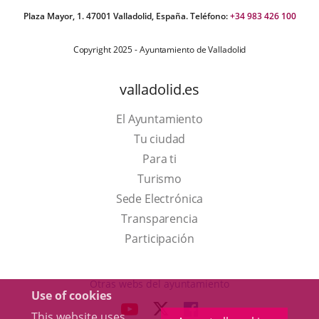
Plaza Mayor, 1. 47001 Valladolid, España. Teléfono:
+34 983 426 100
Copyright 2025 - Ayuntamiento de Valladolid
valladolid.es
El Ayuntamiento
Tu ciudad
Para ti
This
Turismo
link
Link
Sede Electrónica
will
to
Transparencia
open
external
Participación
in
application.
a
Otras webs del ayuntamiento
Use of cookies
pop-
aderSocial
LINK
LINK
LINK
This website uses
up