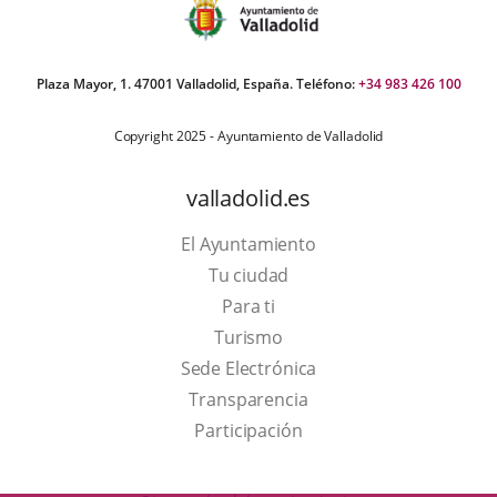
Plaza Mayor, 1. 47001 Valladolid, España. Teléfono:
+34 983 426 100
Copyright 2025 - Ayuntamiento de Valladolid
valladolid.es
El Ayuntamiento
Tu ciudad
Para ti
This
Turismo
link
Link
Sede Electrónica
will
to
Transparencia
open
external
Participación
in
application.
a