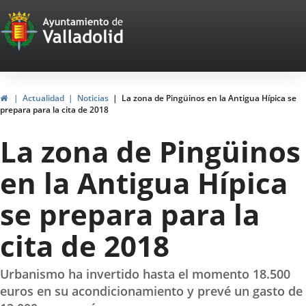
Portal
Jump to content
Web
del
Ayuntamiento
Home
Actualidad
Noticias
La zona de Pingüinos en la Antigua Hípica se
prepara para la cita de 2018
de
La zona de Pingüinos
Valladolid
en la Antigua Hípica
se prepara para la
cita de 2018
Urbanismo ha invertido hasta el momento 18.500
euros en su acondicionamiento y prevé un gasto de