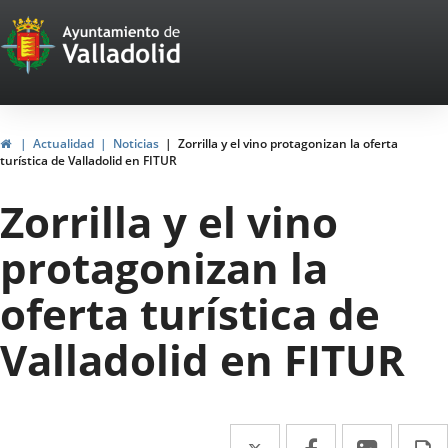
Portal
Jump to content
Web
del
Ayuntamiento
Home
Actualidad
Noticias
Zorrilla y el vino protagonizan la oferta
turística de Valladolid en FITUR
de
Zorrilla y el vino
Valladolid
protagonizan la
oferta turística de
Valladolid en FITUR
Twitter
Enlace
Facebook
Enlace
Linked
Enlace
P