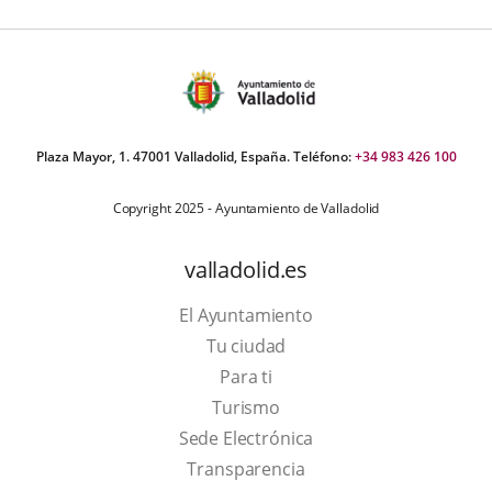
Plaza Mayor, 1. 47001 Valladolid, España. Teléfono:
+34 983 426 100
Copyright 2025 - Ayuntamiento de Valladolid
valladolid.es
El Ayuntamiento
Tu ciudad
Para ti
This
Turismo
link
Link
Sede Electrónica
will
to
Transparencia