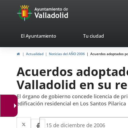
Portal
Jump to content
avaTop
Web
del
Ayuntamiento
valladolid.es
El Ayuntamiento
Tu ciudad
de
Home
Actualidad
Noticias del AÑO 2006
Acuerdos adoptados por
Valladolid
Acuerdos adoptado
Valladolid en su r
El órgano de gobierno concede licencia de pri
edificación residencial en Los Santos Pilarica
Twitter
Enlace
Facebook
Enlace
Fecha
15 de diciembre de 2006