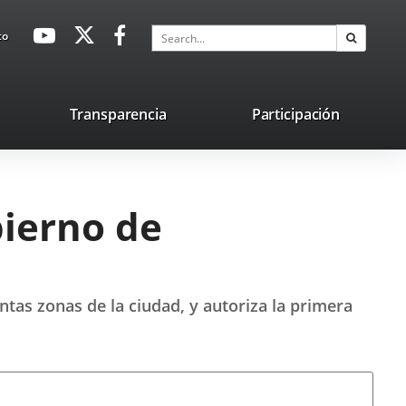
avaHeaderSocial
Link
Link
Link
Search
to
Search
to
to
to
external
external
external
application.
application.
application.
nk
Transparencia
Participación
ternal
plication.
bierno de
ntas zonas de la ciudad, y autoriza la primera