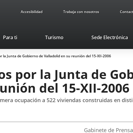
Accesibilidad
Trabaja con nosotros
Contac
This
Li
Para ti
Turismo
Sede Electrónica
link
to
will
ex
 la Junta de Gobierno de Valladolid en su reunión del 15-XII-2006
open
ap
in
s por la Junta de Go
a
pop-
eunión del 15-XII-2006
up
window.
mera ocupación a 522 viviendas construidas en disti
Fuente
Gabinete de Prensa