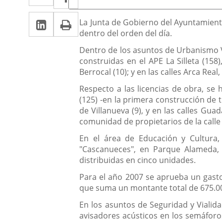
de
a
a
la
Linkedin
Enlace
Print
una
Descripción
noticia
La Junta de Gobierno del Ayuntamient
una
dentro del orden del día.
a
aplicación
aplicación
Dentro de los asuntos de Urbanismo V
una
externa.
externa.
construidas en el APE La Silleta (158
aplicación
Berrocal (10); y en las calles Arca Real
externa.
Respecto a las licencias de obra, se 
(125) -en la primera construcción de t
de Villanueva (9), y en las calles Gu
comunidad de propietarios de la calle A
En el área de Educación y Cultura, 
"Cascanueces", en Parque Alameda, 
distribuidas en cinco unidades.
Para el año 2007 se aprueba un gasto 
que suma un montante total de 675.0
En los asuntos de Seguridad y Vialida
avisadores acústicos en los semáforo