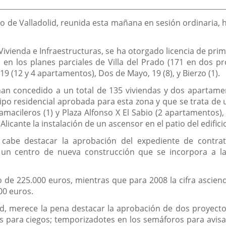
de
la
noticia
o de Valladolid, reunida esta mañana en sesión ordinaria, 
ivienda e Infraestructuras, se ha otorgado licencia de pri
), en los planes parciales de Villa del Prado (171 en dos p
, 19 (12 y 4 apartamentos), Dos de Mayo, 19 (8), y Bierzo (1).
han concedido a un total de 135 viviendas y dos apartamen
ipo residencial aprobada para esta zona y que se trata de un
adamacileros (1) y Plaza Alfonso X El Sabio (2 apartamentos
licante la instalación de un ascensor en el patio del edifici
cabe destacar la aprobación del expediente de contrata
un centro de nueva construcción que se incorpora a la 
de 225.000 euros, mientras que para 2008 la cifra asciend
00 euros.
d, merece la pena destacar la aprobación de dos proyectos
s para ciegos; temporizadotes en los semáforos para avisar