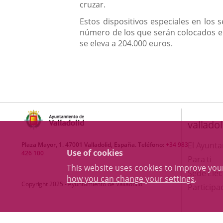
cruzar.
Estos dispositivos especiales en los 
número de los que serán colocados en
se eleva a 204.000 euros.
valladol
El Ayunt
Plaza Mayor, 1. 47001 Valladolid, España. Teléfono:
+34 983
Use of cookies
426 100
Para ti
This website uses cookies to improve yo
Sede Elec
how you can change your settings
.
Copyright 2025 - Ayuntamiento de Valladolid
Participa