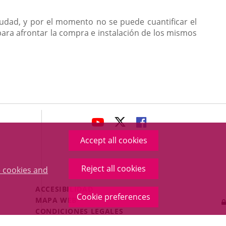
ciudad, y por el momento no se puede cuantificar el
ara afrontar la compra e instalación de los mismos
avaHeaderSocial
LINK
LINK
LINK
TO
TO
TO
Accept all cookies
EXTERNAL
EXTERNAL
EXTERNAL
APPLICATION.
APPLICATION.
APPLICATION.
Reject all cookies
 cookies and
Menú
ACCESIBILIDAD
Cookie preferences
Legal
MAPA WEB
Footer
CONDICIONES LEGALES
POLÍTICA DE COOKIES