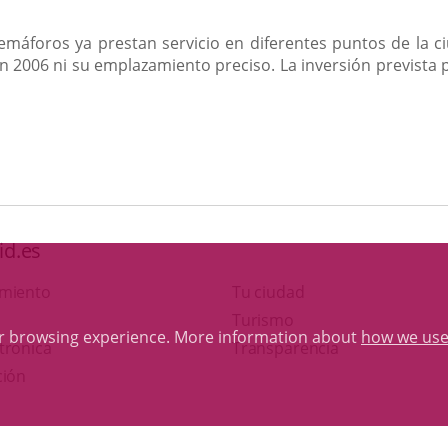
semáforos ya prestan servicio en diferentes puntos de la 
 2006 ni su emplazamiento preciso. La inversión prevista p
id.es
amiento
Tu ciudad
This
Turismo
ur browsing experience. More information about
how we use
Link
link
trónica
Transparencia
to
will
ción
external
open
application.
in
Otras webs del ayuntamiento