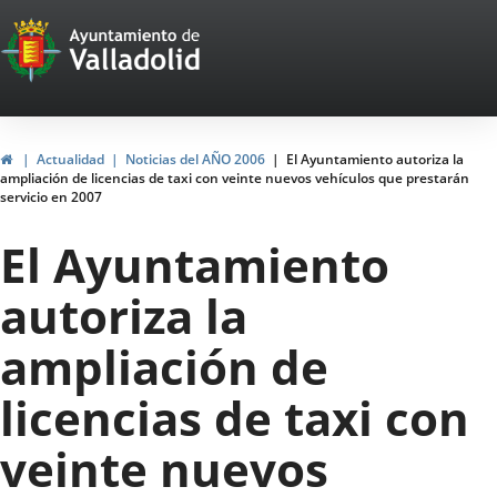
Portal
Jump to content
Web
del
Ayuntamiento
Home
Actualidad
Noticias del AÑO 2006
El Ayuntamiento autoriza la
ampliación de licencias de taxi con veinte nuevos vehículos que prestarán
de
servicio en 2007
Valladolid
El Ayuntamiento
autoriza la
ampliación de
licencias de taxi con
veinte nuevos