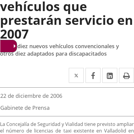
vehículos que
prestarán servicio en
2007
Habrá diez nuevos vehículos convencionales y
otros diez adaptados para discapacitados
Twitter
Enlace
Facebook
Enlace
Linked
Enlace
P
a
a
a
una
una
una
Fecha
22 de diciembre de 2006
de
aplicación
aplicación
aplica
la
Fuente
Gabinete de Prensa
noticia
externa.
externa.
extern
de
la
Descripción
noticia
La Concejalía de Seguridad y Vialidad tiene previsto ampliar
el número de licencias de taxi existente en Valladolid en