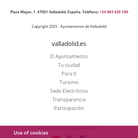
Plaza Mayor, 1. 47001 Valladolid, España. Teléfono:
+34 983 426 100
Copyright 2025 - Ayuntamiento de Valladolid
valladolid.es
El Ayuntamiento
Tu ciudad
Para ti
This
Turismo
link
Link
Sede Electrónica
will
to
Transparencia
open
external
Participación
in
application.
a
Otras webs del ayuntamiento
Use of cookies
pop-