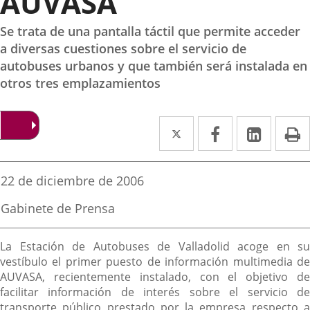
AUVASA
Se trata de una pantalla táctil que permite acceder
a diversas cuestiones sobre el servicio de
autobuses urbanos y que también será instalada en
otros tres emplazamientos
Twitter
Enlace
Facebook
Enlace
Linked
Enlace
P
a
a
a
una
una
una
Fecha
22 de diciembre de 2006
de
aplicación
aplicación
aplica
la
Fuente
Gabinete de Prensa
noticia
externa.
externa.
extern
de
la
Descripción
noticia
La Estación de Autobuses de Valladolid acoge en su
vestíbulo el primer puesto de información multimedia de
AUVASA, recientemente instalado, con el objetivo de
facilitar información de interés sobre el servicio de
transporte público prestado por la empresa respecto a