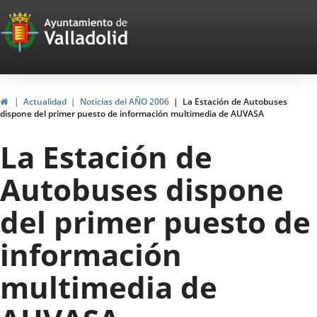
Portal
Jump to content
Web
del
Ayuntamiento
Home
Actualidad
Noticias del AÑO 2006
La Estación de Autobuses
dispone del primer puesto de información multimedia de AUVASA
de
La Estación de
Valladolid
Autobuses dispone
del primer puesto de
información
multimedia de