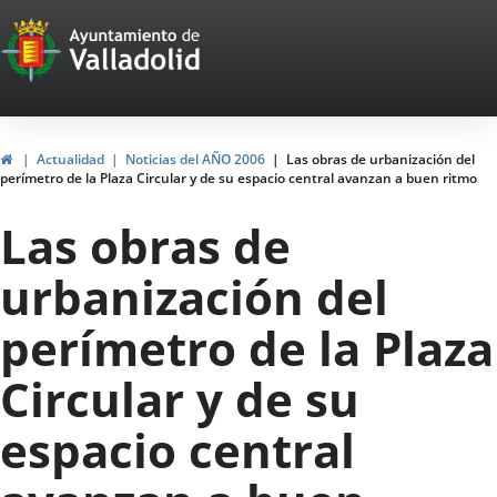
Portal
Jump to content
Web
del
Ayuntamiento
Home
Actualidad
Noticias del AÑO 2006
Las obras de urbanización del
perímetro de la Plaza Circular y de su espacio central avanzan a buen ritmo
de
Las obras de
Valladolid
urbanización del
perímetro de la Plaza
Circular y de su
espacio central