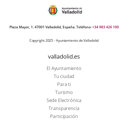
Plaza Mayor, 1. 47001 Valladolid, España. Teléfono:
+34 983 426 100
Copyright 2025 - Ayuntamiento de Valladolid
valladolid.es
El Ayuntamiento
Tu ciudad
Para ti
This
Turismo
link
Link
Sede Electrónica
will
to
Transparencia
open
external
Participación
in
application.