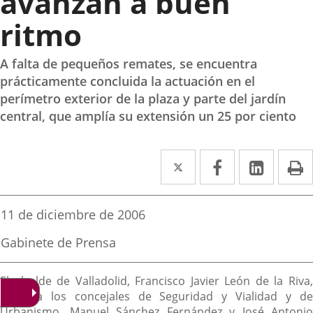
avanzan a buen
ritmo
A falta de pequeños remates, se encuentra
prácticamente concluida la actuación en el
perímetro exterior de la plaza y parte del jardín
central, que amplía su extensión un 25 por ciento
Twitter
Enlace
Facebook
Enlace
Linked
Enlace
P
a
a
a
una
una
una
Fecha
11 de diciembre de 2006
de
aplicación
aplicación
aplica
la
Fuente
Gabinete de Prensa
noticia
externa.
externa.
extern
de
la
Descripción
noticia
El alcalde de Valladolid, Francisco Javier León de la Riva,
junto a los concejales de Seguridad y Vialidad y de
Urbanismo, Manuel Sánchez Fernández y José Antonio