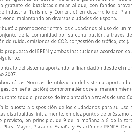
gratuito de bicicletas similar al que, con fondos proveni
de Industria, Turismo y Comercio) en desarrollo del Plan
 se viene implantando en diversas ciudades de España.
ribuirá a promocionar entre los ciudadanos el uso de un 
conjunto de la comunidad por su contribución, a través d
n de ruido, emisiones de CO2, congestión de tráfico, etc.).
 la propuesta del EREN y ambas instituciones acordaron col
siguiente:
contrato del sistema aportando la financiación desde el mom
ño 2007.
aborará las Normas de utilización del sistema aportando 
e gestión, señalización) comprometiéndose al mantenimient
durante todo el proceso de implantación a través de una Co
a la puesta a disposición de los ciudadanos para su uso 
etas distribuidas, inicialmente, en diez puntos de préstamo
previsto, en principio, de 9 de la mañana a 8 de la tard
la Plaza Mayor, Plaza de España y Estación de RENFE. De 