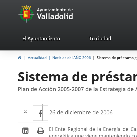
Portal
Jump to content
avaTop
Web
del
Ayuntamiento
valladolid.es
El Ayuntamiento
Tu ciudad
de
Home
Actualidad
Noticias del AÑO 2006
Sistema de préstamo gra
Valladolid
Sistema de préstam
Plan de Acción 2005-2007 de la Estrategia de 
Twitter
Enlace
Facebook
Enlace
Fecha
26 de diciembre de 2006
de
a
a
la
Linkedin
Enlace
Print
una
Descripción
noticia
El Ente Regional de la Energía de Ca
una
energética que viene manteniendo con 