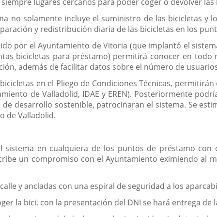
 siempre lugares cercanos para poder coger o devolver las b
ma no solamente incluye el suministro de las bicicletas y l
aración y redistribución diaria de las bicicletas en los pu
ido por el Ayuntamiento de Vitoria (que implantó el sistema
ientas bicicletas para préstamo) permitirá conocer en t
ación, además de facilitar datos sobre el número de usuario
 bicicletas en el Pliego de Condiciones Técnicas, permitir
tamiento de Valladolid, IDAE y EREN). Posteriormente podrí
 de desarrollo sostenible, patrocinaran el sistema. Se esti
o de Valladolid.
el sistema en cualquiera de los puntos de préstamo con e
cribe un compromiso con el Ayuntamiento eximiendo al mi
 calle y ancladas con una espiral de seguridad a los aparcab
er la bici, con la presentación del DNI se hará entrega de la l