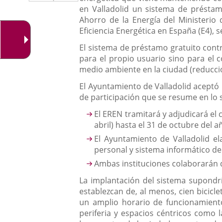
a
aplicación
aplicación
en Valladolid un sistema de préstamo 
una
externa.
Ahorro de la Energía del Ministerio 
externa.
Eficiencia Energética en España (E4),
aplicación
El sistema de préstamo gratuito cont
externa.
para el propio usuario sino para el 
medio ambiente en la ciudad (reducció
El Ayuntamiento de Valladolid aceptó
de participación que se resume en lo 
El EREN tramitará y adjudicará el 
abril) hasta el 31 de octubre del a
El Ayuntamiento de Valladolid el
personal y sistema informático d
Ambas instituciones colaborarán 
La implantación del sistema supondrí
establezcan de, al menos, cien bicicl
un amplio horario de funcionamiento 
periferia y espacios céntricos como 