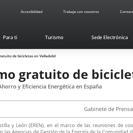
Accesibilidad
Trabaja con nosotros
Contac
This
Li
Para ti
Turismo
Sede Electrónica
link
to
will
ex
tuito de bicicletas en Valladolid
open
ap
in
o gratuito de bicicle
a
pop-
up
Ahorro y Eficiencia Energética en España
window.
Fuente
Gabinete de Prensa
de
la
noticia
stilla y León (EREN), en el marco de las reuniones de co
las Agencias de Gestión de la Energía de la Comunidad de C