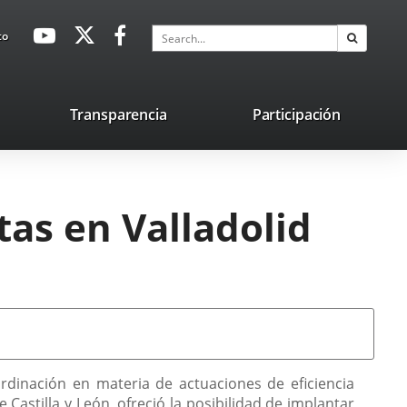
avaHeaderSocial
Link
Link
Link
Search
to
Search
to
to
to
external
external
external
application.
application.
application.
nk
Transparencia
Participación
ternal
plication.
tas en Valladolid
ordinación en materia de actuaciones de eficiencia
astilla y León, ofreció la posibilidad de implantar