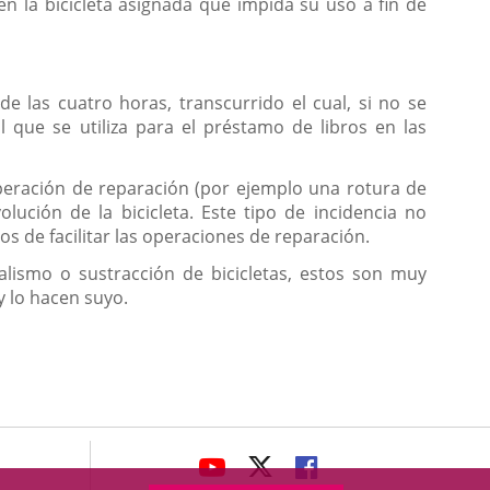
n la bicicleta asignada que impida su uso a fin de
 las cuatro horas, transcurrido el cual, si no se
l que se utiliza para el préstamo de libros en las
 operación de reparación (por ejemplo una rotura de
lución de la bicicleta. Este tipo de incidencia no
s de facilitar las operaciones de reparación.
lismo o sustracción de bicicletas, estos son muy
y lo hacen suyo.
avaHeaderSocial
LINK
LINK
LINK